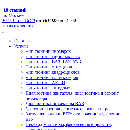
10 станций
по Москве
+7 916 611 16 59
пн-сб
09:00 до 21:00
Заказать звонок
Главная
Услуги
Чип тюнинг иномарок
Чип-тюнинг грузовых авто
Чип-тюнинг ВАЗ, ГАЗ, УАЗ
Чип-тюнинг мотоциклов
Чип-тюнинг квадроциклов
Чип-тюнинг яхт и катеров
Чип-тюнинг АКПП
Чип-тюнинг автодомов
Диагностика двигателя, диагностика и ремонт
инжектора
Диагностика инжектора ВАЗ
Удаление и отключение сажевого фильтра
Заглушить клапан ЕГР: отключение и удаление
ЕГР
Перевод мили в км, фаренгейты в цельсии,
галлоны в литры