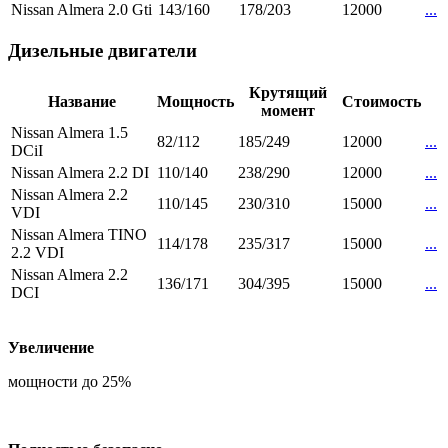
Nissan Almera 2.0 Gti
143/160
178/203
12000
...
Дизельные двигатели
Крутящий
Название
Мощность
Стоимость
момент
Nissan Almera 1.5
82/112
185/249
12000
...
DCiI
Nissan Almera 2.2 DI
110/140
238/290
12000
...
Nissan Almera 2.2
110/145
230/310
15000
...
VDI
Nissan Almera TINO
114/178
235/317
15000
...
2.2 VDI
Nissan Almera 2.2
136/171
304/395
15000
...
DCI
Увеличение
мощности до 25%