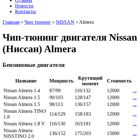
Отзывы
Новости
Контакты
Главная
»
Чип тюнинг
»
NISSAN
»
Almera
Чип-тюнинг двигателя Nissan
(Ниссан) Almera
Бензиновые двигатели
Крутящий
Название
Мощность
Стоимость
момент
Nissan Almera 1.4
87/99
116/132
12000
...
Nissan Almera 1.5
90/103
128/147
12000
...
Nissan Almera 1.5
98/113
136/157
12000
...
Nissan Almera TINO
114/129
158/183
12000
...
1.8
Nissan Almera 1.8 V
116/130
163/181
12000
...
Nissan Almera
136/152
175/203
15000
...
NISSTINO 2.0