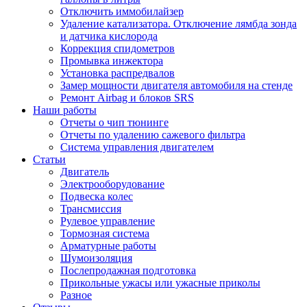
Отключить иммобилайзер
Удаление катализатора. Отключение лямбда зонда
и датчика кислорода
Коррекция спидометров
Промывка инжектора
Установка распредвалов
Замер мощности двигателя автомобиля на стенде
Ремонт Airbag и блоков SRS
Наши работы
Отчеты о чип тюнинге
Отчеты по удалению сажевого фильтра
Система управления двигателем
Статьи
Двигатель
Электрооборудование
Подвеска колес
Трансмиссия
Рулевое управление
Тормозная система
Арматурные работы
Шумоизоляция
Послепродажная подготовка
Прикольные ужасы или ужасные приколы
Разное