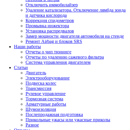
Отключить иммобилайзер
Удаление катализатора. Отключение лямбда зонда
и датчика кислорода
Коррекция спидометров
Промывка инжектора
Установка распредвалов
Замер мощности двигателя автомобиля на стенде
Ремонт Airbag и блоков SRS
Наши работы
Отчеты о чип тюнинге
Отчеты по удалению сажевого фильтра
Система управления двигателем
Статьи
Двигатель
Электрооборудование
Подвеска колес
Трансмиссия
Рулевое управление
Тормозная система
Арматурные работы
Шумоизоляция
Послепродажная подготовка
Прикольные ужасы или ужасные приколы
Разное