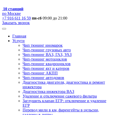
10 станций
по Москве
+7 916 611 16 59
пн-сб
09:00 до 21:00
Заказать звонок
Главная
Услуги
Чип тюнинг иномарок
Чип-тюнинг грузовых авто
Чип-тюнинг ВАЗ, ГАЗ, УАЗ
Чип-тюнинг мотоциклов
Чип-тюнинг квадроциклов
Чип-тюнинг яхт и катеров
Чип-тюнинг АКПП
Чип-тюнинг автодомов
Диагностика двигателя, диагностика и ремонт
инжектора
Диагностика инжектора ВАЗ
Удаление и отключение сажевого фильтра
Заглушить клапан ЕГР: отключение и удаление
ЕГР
Перевод мили в км, фаренгейты в цельсии,
галлоны в литры