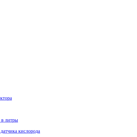
ектора
 в литры
 датчика кислорода