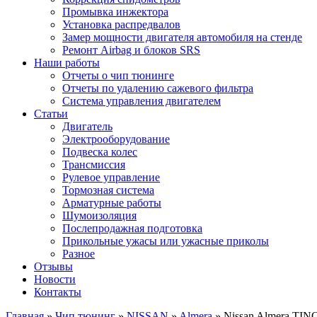
Промывка инжектора
Установка распредвалов
Замер мощности двигателя автомобиля на стенде
Ремонт Airbag и блоков SRS
Наши работы
Отчеты о чип тюнинге
Отчеты по удалению сажевого фильтра
Система управления двигателем
Статьи
Двигатель
Электрооборудование
Подвеска колес
Трансмиссия
Рулевое управление
Тормозная система
Арматурные работы
Шумоизоляция
Послепродажная подготовка
Прикольные ужасы или ужасные приколы
Разное
Отзывы
Новости
Контакты
Главная
»
Чип тюнинг
»
NISSAN
»
Almera
»
Nissan Almera TINO