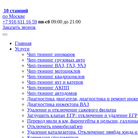
10 станций
по Москве
+7 916 611 16 59
пн-сб
09:00 до 21:00
Заказать звонок
Главная
Услуги
Чип тюнинг иномарок
Чип-тюнинг грузовых авто
Чип-тюнинг ВАЗ, ГАЗ, УАЗ
Чип-тюнинг мотоциклов
Чип-тюнинг квадроциклов
Чип-тюнинг яхт и катеров
Чип-тюнинг АКПП
Чип-тюнинг автодомов
Диагностика двигателя, диагностика и ремонт инж
Диагностика инжектора ВАЗ
Удаление и отключение сажевого фильтра
Заглушить клапан ЕГР: отключение и удаление ЕГР
Перевод мили в км, фаренгейты в цельсии, галлоны
Отключить иммобилайзер
Удаление катализатора. Отключение лямбда зонда и
Коррекция спидометров