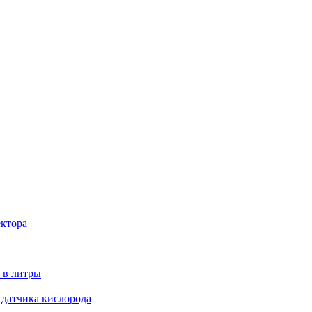
ектора
 в литры
 датчика кислорода