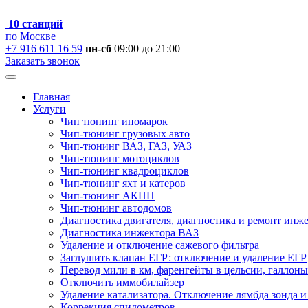
10 станций
по Москве
+7 916 611 16 59
пн-сб
09:00 до 21:00
Заказать звонок
Главная
Услуги
Чип тюнинг иномарок
Чип-тюнинг грузовых авто
Чип-тюнинг ВАЗ, ГАЗ, УАЗ
Чип-тюнинг мотоциклов
Чип-тюнинг квадроциклов
Чип-тюнинг яхт и катеров
Чип-тюнинг АКПП
Чип-тюнинг автодомов
Диагностика двигателя, диагностика и ремонт инж
Диагностика инжектора ВАЗ
Удаление и отключение сажевого фильтра
Заглушить клапан ЕГР: отключение и удаление ЕГР
Перевод мили в км, фаренгейты в цельсии, галлоны
Отключить иммобилайзер
Удаление катализатора. Отключение лямбда зонда и
Коррекция спидометров