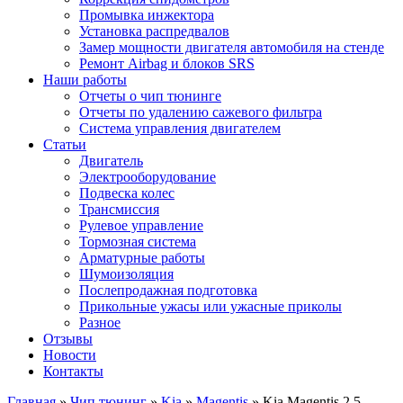
Промывка инжектора
Установка распредвалов
Замер мощности двигателя автомобиля на стенде
Ремонт Airbag и блоков SRS
Наши работы
Отчеты о чип тюнинге
Отчеты по удалению сажевого фильтра
Система управления двигателем
Статьи
Двигатель
Электрооборудование
Подвеска колес
Трансмиссия
Рулевое управление
Тормозная система
Арматурные работы
Шумоизоляция
Послепродажная подготовка
Прикольные ужасы или ужасные приколы
Разное
Отзывы
Новости
Контакты
Главная
»
Чип тюнинг
»
Kia
»
Magentis
»
Kia Magentis 2.5