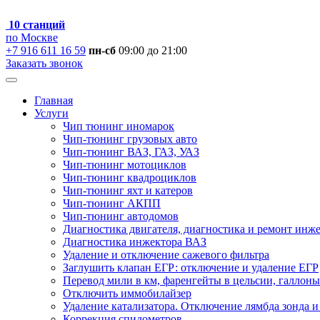
10 станций
по Москве
+7 916 611 16 59
пн-сб
09:00 до 21:00
Заказать звонок
Главная
Услуги
Чип тюнинг иномарок
Чип-тюнинг грузовых авто
Чип-тюнинг ВАЗ, ГАЗ, УАЗ
Чип-тюнинг мотоциклов
Чип-тюнинг квадроциклов
Чип-тюнинг яхт и катеров
Чип-тюнинг АКПП
Чип-тюнинг автодомов
Диагностика двигателя, диагностика и ремонт инж
Диагностика инжектора ВАЗ
Удаление и отключение сажевого фильтра
Заглушить клапан ЕГР: отключение и удаление ЕГР
Перевод мили в км, фаренгейты в цельсии, галлоны
Отключить иммобилайзер
Удаление катализатора. Отключение лямбда зонда и
Коррекция спидометров