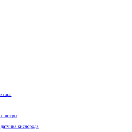
ектора
 в литры
 датчика кислорода