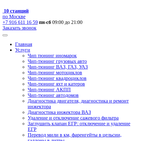
10 станций
по Москве
+7 916 611 16 59
пн-сб
09:00 до 21:00
Заказать звонок
Главная
Услуги
Чип тюнинг иномарок
Чип-тюнинг грузовых авто
Чип-тюнинг ВАЗ, ГАЗ, УАЗ
Чип-тюнинг мотоциклов
Чип-тюнинг квадроциклов
Чип-тюнинг яхт и катеров
Чип-тюнинг АКПП
Чип-тюнинг автодомов
Диагностика двигателя, диагностика и ремонт
инжектора
Диагностика инжектора ВАЗ
Удаление и отключение сажевого фильтра
Заглушить клапан ЕГР: отключение и удаление
ЕГР
Перевод мили в км, фаренгейты в цельсии,
галлоны в литры