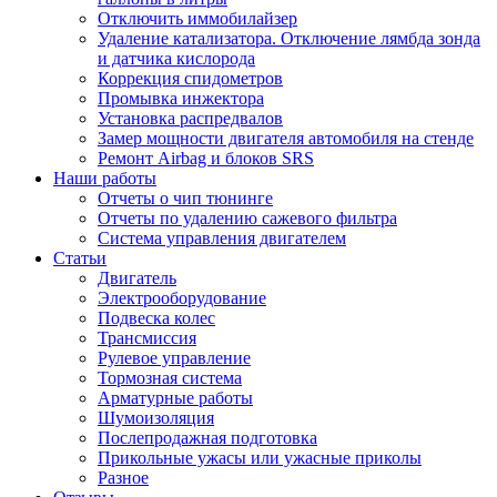
Отключить иммобилайзер
Удаление катализатора. Отключение лямбда зонда
и датчика кислорода
Коррекция спидометров
Промывка инжектора
Установка распредвалов
Замер мощности двигателя автомобиля на стенде
Ремонт Airbag и блоков SRS
Наши работы
Отчеты о чип тюнинге
Отчеты по удалению сажевого фильтра
Система управления двигателем
Статьи
Двигатель
Электрооборудование
Подвеска колес
Трансмиссия
Рулевое управление
Тормозная система
Арматурные работы
Шумоизоляция
Послепродажная подготовка
Прикольные ужасы или ужасные приколы
Разное