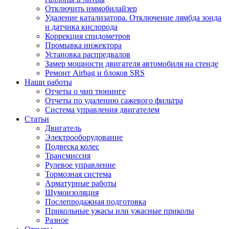
Отключить иммобилайзер
Удаление катализатора. Отключение лямбда зонда
и датчика кислорода
Коррекция спидометров
Промывка инжектора
Установка распредвалов
Замер мощности двигателя автомобиля на стенде
Ремонт Airbag и блоков SRS
Наши работы
Отчеты о чип тюнинге
Отчеты по удалению сажевого фильтра
Система управления двигателем
Статьи
Двигатель
Электрооборудование
Подвеска колес
Трансмиссия
Рулевое управление
Тормозная система
Арматурные работы
Шумоизоляция
Послепродажная подготовка
Прикольные ужасы или ужасные приколы
Разное