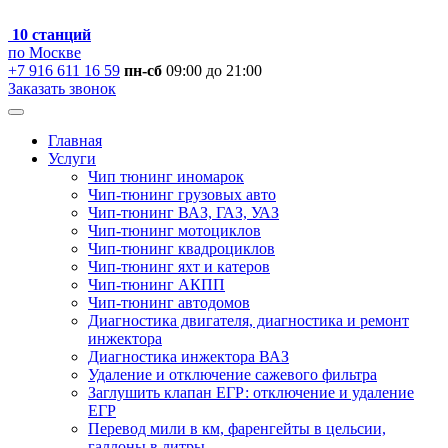
10 станций
по Москве
+7 916 611 16 59
пн-сб
09:00 до 21:00
Заказать звонок
Главная
Услуги
Чип тюнинг иномарок
Чип-тюнинг грузовых авто
Чип-тюнинг ВАЗ, ГАЗ, УАЗ
Чип-тюнинг мотоциклов
Чип-тюнинг квадроциклов
Чип-тюнинг яхт и катеров
Чип-тюнинг АКПП
Чип-тюнинг автодомов
Диагностика двигателя, диагностика и ремонт
инжектора
Диагностика инжектора ВАЗ
Удаление и отключение сажевого фильтра
Заглушить клапан ЕГР: отключение и удаление
ЕГР
Перевод мили в км, фаренгейты в цельсии,
галлоны в литры