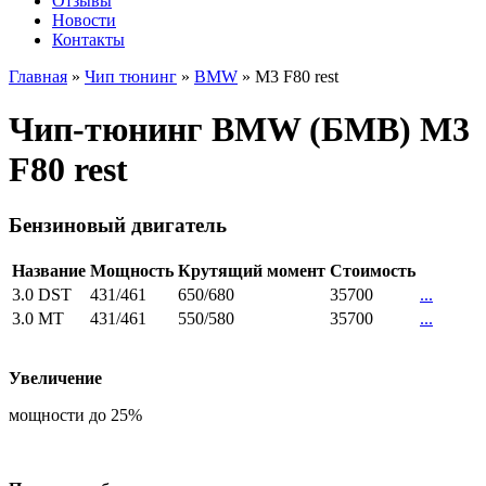
Отзывы
Новости
Контакты
Главная
»
Чип тюнинг
»
BMW
»
M3 F80 rest
Чип-тюнинг BMW (БМВ) M3
F80 rest
Бензиновый двигатель
Название
Мощность
Крутящий момент
Стоимость
3.0 DST
431/461
650/680
35700
...
3.0 MT
431/461
550/580
35700
...
Увеличение
мощности до 25%