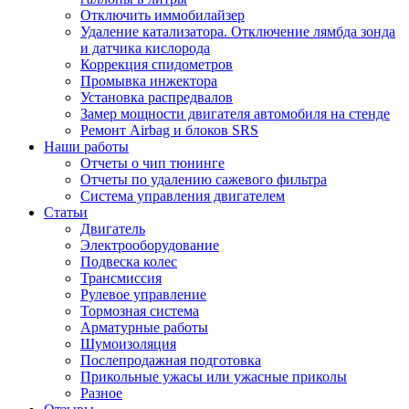
Отключить иммобилайзер
Удаление катализатора. Отключение лямбда зонда
и датчика кислорода
Коррекция спидометров
Промывка инжектора
Установка распредвалов
Замер мощности двигателя автомобиля на стенде
Ремонт Airbag и блоков SRS
Наши работы
Отчеты о чип тюнинге
Отчеты по удалению сажевого фильтра
Система управления двигателем
Статьи
Двигатель
Электрооборудование
Подвеска колес
Трансмиссия
Рулевое управление
Тормозная система
Арматурные работы
Шумоизоляция
Послепродажная подготовка
Прикольные ужасы или ужасные приколы
Разное