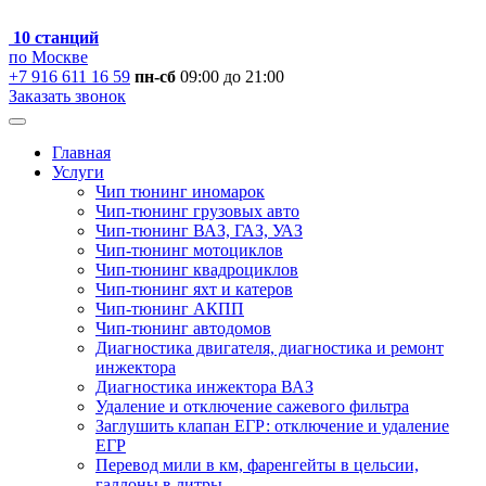
10 станций
по Москве
+7 916 611 16 59
пн-сб
09:00 до 21:00
Заказать звонок
Главная
Услуги
Чип тюнинг иномарок
Чип-тюнинг грузовых авто
Чип-тюнинг ВАЗ, ГАЗ, УАЗ
Чип-тюнинг мотоциклов
Чип-тюнинг квадроциклов
Чип-тюнинг яхт и катеров
Чип-тюнинг АКПП
Чип-тюнинг автодомов
Диагностика двигателя, диагностика и ремонт
инжектора
Диагностика инжектора ВАЗ
Удаление и отключение сажевого фильтра
Заглушить клапан ЕГР: отключение и удаление
ЕГР
Перевод мили в км, фаренгейты в цельсии,
галлоны в литры