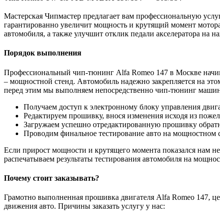
Мастерская Чипмастер предлагает вам профессиональную усл
гарантированно увеличит мощность и крутящий момент мотора.
автомобиля, а также улучшит отклик педали акселератора на на
Порядок выполнения
Профессиональный чип-тюнинг Alfa Romeo 147 в Москве начин
– мощностной стенд. Автомобиль надежно закрепляется на этом
перед этим мы выполняем непосредственно чип-тюнинг маши
Получаем доступ к электронному блоку управления двига
Редактируем прошивку, внося изменения исходя из пожел
Загружаем успешно отредактированную прошивку обратн
Проводим финальное тестирование авто на мощностном с
Если прирост мощности и крутящего момента показался нам не
распечатываем результаты тестирования автомобиля на мощнос
Почему стоит заказывать?
Грамотно выполненная прошивка двигателя Alfa Romeo 147, цен
движения авто. Причины заказать услугу у нас: