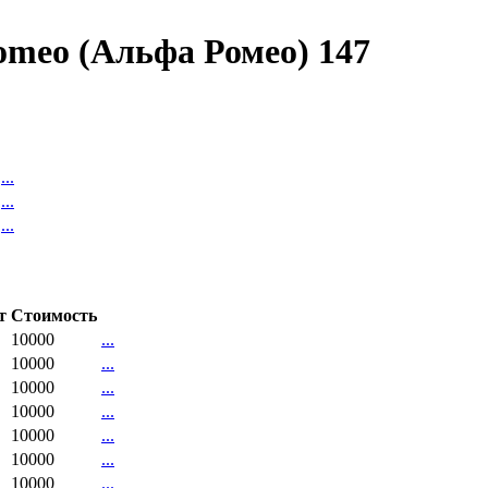
omeo (Альфа Ромео) 147
...
...
...
т
Стоимость
10000
...
10000
...
10000
...
10000
...
10000
...
10000
...
10000
...