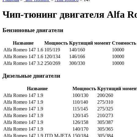
Чип-тюнинг двигателя Alfa R
Бензиновые двигатели
Название
Мощность
Крутящий момент
Стоимость
Alfa Romeo 147 1.6
105/119
140/160
10000
Alfa Romeo 147 1.6
120/134
146/166
10000
Alfa Romeo 147 3.2
250/269
300/330
10000
Дизельные двигатели
Название
Мощность
Крутящий момен
Alfa Romeo 147 1.9
100/130
200/260
Alfa Romeo 147 1.9
110/140
275/310
Alfa Romeo 147 1.9
115/145
275/325
Alfa Romeo 147 1.9
120/145
210/273
Alfa Romeo 147 1.9
126/158
305/387
Alfa Romeo 147 1.9
140/170
305/365
Alfa Romeo 147 1.9 JTD M-JETA
150/184
305/384