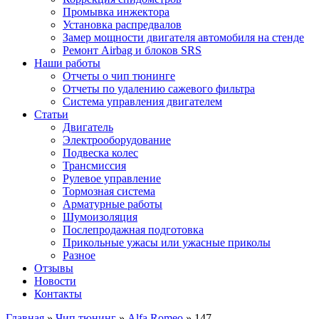
Промывка инжектора
Установка распредвалов
Замер мощности двигателя автомобиля на стенде
Ремонт Airbag и блоков SRS
Наши работы
Отчеты о чип тюнинге
Отчеты по удалению сажевого фильтра
Система управления двигателем
Статьи
Двигатель
Электрооборудование
Подвеска колес
Трансмиссия
Рулевое управление
Тормозная система
Арматурные работы
Шумоизоляция
Послепродажная подготовка
Прикольные ужасы или ужасные приколы
Разное
Отзывы
Новости
Контакты
Главная
»
Чип тюнинг
»
Alfa Romeo
»
147