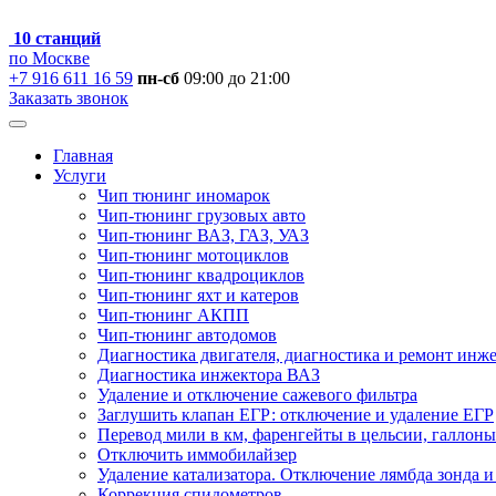
10 станций
по Москве
+7 916 611 16 59
пн-сб
09:00 до 21:00
Заказать звонок
Главная
Услуги
Чип тюнинг иномарок
Чип-тюнинг грузовых авто
Чип-тюнинг ВАЗ, ГАЗ, УАЗ
Чип-тюнинг мотоциклов
Чип-тюнинг квадроциклов
Чип-тюнинг яхт и катеров
Чип-тюнинг АКПП
Чип-тюнинг автодомов
Диагностика двигателя, диагностика и ремонт инж
Диагностика инжектора ВАЗ
Удаление и отключение сажевого фильтра
Заглушить клапан ЕГР: отключение и удаление ЕГР
Перевод мили в км, фаренгейты в цельсии, галлоны
Отключить иммобилайзер
Удаление катализатора. Отключение лямбда зонда и
Коррекция спидометров