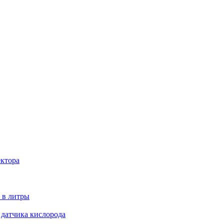
ектора
 в литры
 датчика кислорода