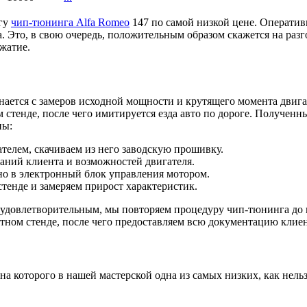
угу
чип-тюнинга Alfa Romeo
147 по самой низкой цене. Оператив
 Это, в свою очередь, положительным образом скажется на раз
жатие.
ается с замеров исходной мощности и крутящего момента двига
 стенде, после чего имитируется езда авто по дороге. Получен
ны:
телем, скачиваем из него заводскую прошивку.
аний клиента и возможностей двигателя.
о в электронный блок управления мотором.
тенде и замеряем прирост характеристик.
удовлетворительным, мы повторяем процедуру чип-тюнинга до по
тном стенде, после чего предоставляем всю документацию клиен
а которого в нашей мастерской одна из самых низких, как нель