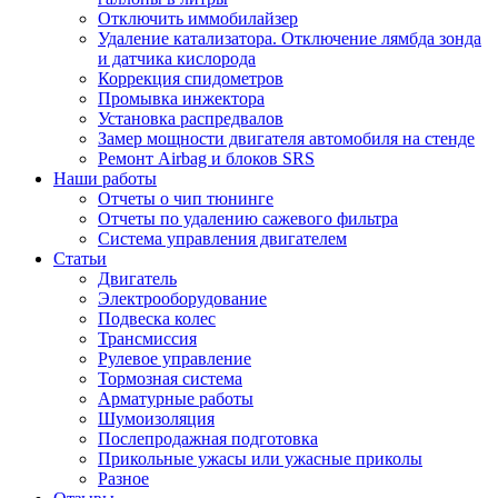
Отключить иммобилайзер
Удаление катализатора. Отключение лямбда зонда
и датчика кислорода
Коррекция спидометров
Промывка инжектора
Установка распредвалов
Замер мощности двигателя автомобиля на стенде
Ремонт Airbag и блоков SRS
Наши работы
Отчеты о чип тюнинге
Отчеты по удалению сажевого фильтра
Система управления двигателем
Статьи
Двигатель
Электрооборудование
Подвеска колес
Трансмиссия
Рулевое управление
Тормозная система
Арматурные работы
Шумоизоляция
Послепродажная подготовка
Прикольные ужасы или ужасные приколы
Разное