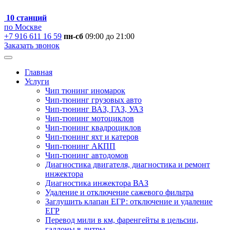
10 станций
по Москве
+7 916 611 16 59
пн-сб
09:00 до 21:00
Заказать звонок
Главная
Услуги
Чип тюнинг иномарок
Чип-тюнинг грузовых авто
Чип-тюнинг ВАЗ, ГАЗ, УАЗ
Чип-тюнинг мотоциклов
Чип-тюнинг квадроциклов
Чип-тюнинг яхт и катеров
Чип-тюнинг АКПП
Чип-тюнинг автодомов
Диагностика двигателя, диагностика и ремонт
инжектора
Диагностика инжектора ВАЗ
Удаление и отключение сажевого фильтра
Заглушить клапан ЕГР: отключение и удаление
ЕГР
Перевод мили в км, фаренгейты в цельсии,
галлоны в литры