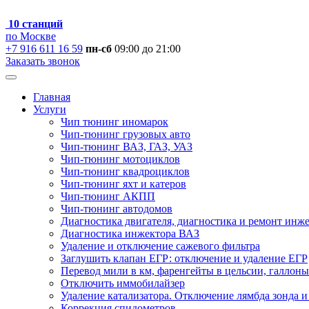
10 станций
по Москве
+7 916 611 16 59
пн-сб
09:00 до 21:00
Заказать звонок
Главная
Услуги
Чип тюнинг иномарок
Чип-тюнинг грузовых авто
Чип-тюнинг ВАЗ, ГАЗ, УАЗ
Чип-тюнинг мотоциклов
Чип-тюнинг квадроциклов
Чип-тюнинг яхт и катеров
Чип-тюнинг АКПП
Чип-тюнинг автодомов
Диагностика двигателя, диагностика и ремонт инж
Диагностика инжектора ВАЗ
Удаление и отключение сажевого фильтра
Заглушить клапан ЕГР: отключение и удаление ЕГР
Перевод мили в км, фаренгейты в цельсии, галлоны
Отключить иммобилайзер
Удаление катализатора. Отключение лямбда зонда и
Коррекция спидометров