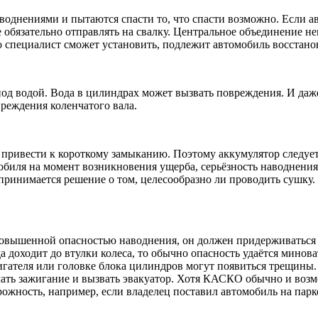
воднениями и пытаются спасти то, что спасти возможно. Если а
 обязательно отправлять на свалку. Центральное объединение н
о специалист сможет установить, подлежит автомобиль восстано
од водой. Вода в цилиндрах может вызвать повреждения. И даже 
реждения коленчатого вала.
привести к короткому замыканию. Поэтому аккумулятор следует
биля на момент возникновения ущерба, серьёзность наводнения и
 принимается решение о том, целесообразно ли проводить сушку
с повышенной опасностью наводнения, он должен придерживатьс
да доходит до втулки колеса, то обычно опасность удаётся мино
игателя или головке блока цилиндров могут появиться трещины. 
лючать зажигание и вызвать эвакуатор. Хотя КАСКО обычно и воз
ожность, например, если владелец поставил автомобиль на парко