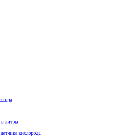
ектора
 в литры
 датчика кислорода