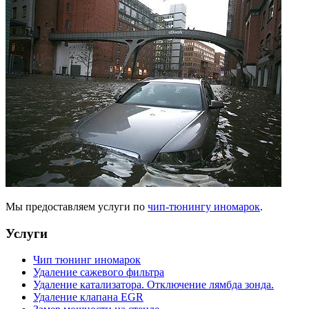
Мы предоставляем услуги по
чип-тюнингу иномарок
.
Услуги
Чип тюнинг иномарок
Удаление сажевого фильтра
Удаление катализатора. Отключение лямбда зонда.
Удаление клапана EGR