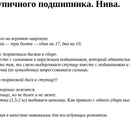
тупичного подшипника. Нива.
его на верхнюю шаровую.
 — три болта — один на 17, два на 10.
с тормозным диском в сборе.
те с сальником и наружным подшипником, который обязательно 
о так, то смело выдергиваем ступицу вместе с подшипником и с
ка (не кувалдочки) запрессовываем сальник.
 тормозной диск и ступицу!!
ь хорошо ложится.
ицо, но не более и не менее.
ка (1,5-2 кг) выбиваем шпильки. Как правило с одного удара вы
ния в качестве наковальни для последующих ремонтов.