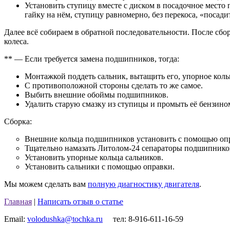
Установить ступицу вместе с диском в посадочное место
гайку на нём, ступицу равномерно, без перекоса, «посадит
Далее всё собираем в обратной последовательности. После сбо
колеса.
** — Если требуется замена подшипников, тогда:
Монтажкой поддеть сальник, вытащить его, упорное ко
С противоположной стороны сделать то же самое.
Выбить внешние обоймы подшипников.
Удалить старую смазку из ступицы и промыть её бензино
Сборка:
Внешние кольца подшипников установить с помощью опр
Тщательно намазать Литолом-24 сепараторы подшипнико
Установить упорные кольца сальников.
Установить сальники с помощью оправки.
Мы можем сделать вам
полную диагностику двигателя
.
Главная
|
Написать отзыв о статье
Email:
volodushka@tochka.ru
тел: 8-916-611-16-59