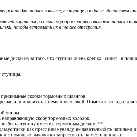
ерстия для шпилек в колесе, в ступице и в диске. Вставляем шп
 ключей коротким и сильным ударом запрессовываем шпильки в 
ильки, чтобы вставлять их в те же отверстия.
ые диски из-за того, что ступица очень крепко «сидит» в подши
у ступицы.
ь прижимные скобки тормозных шлангов.
рычаг или подвязать к нему проволокой. Пометить колодки для т
ой опоры.
ть направляющую скобу тормозных колодок.
 выбить ступицу вместе с тормозным диском. **
льзуя тиски как пресс или кувалду, выдавить/выбить шпильки и
к и с помощью выколотки запрессовать на место шпильки.