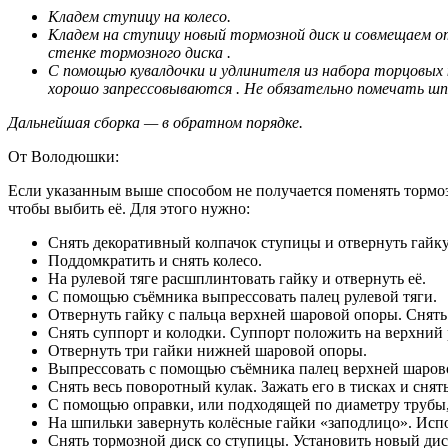
Кладем ступицу на колесо.
Кладем на ступицу новый тормозной диск и совмещаем отв
стенке тормозного диска .
С помощью кувалдочки и удлинителя из набора торцовых
хорошо запрессовываются . Не обязательно помечать шп
Дальнейшая сборка — в обратном порядке.
От Володюшки:
Если указанным выше способом не получается поменять тормозн
чтобы выбить её. Для этого нужно:
Снять декоративный колпачок ступицы и отвернуть гайк
Поддомкратить и снять колесо.
На рулевой тяге расшплинтовать гайку и отвернуть её.
С помощью съёмника выпрессовать палец рулевой тяги.
Отвернуть гайку с пальца верхней шаровой опоры. Снят
Снять суппорт и колодки. Суппорт положить на верхний 
Отвернуть три гайки нижней шаровой опоры.
Выпрессовать с помощью съёмника палец верхней шаров
Снять весь поворотный кулак. Зажать его в тисках и сня
С помощью оправки, или подходящей по диаметру трубы,
На шпильки завернуть колёсные гайки «заподлицо». Испо
Снять тормозной диск со ступицы. Установить новый дис