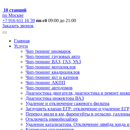
10 станций
по Москве
+7 916 611 16 59
пн-сб
09:00 до 21:00
Заказать звонок
Главная
Услуги
Чип тюнинг иномарок
Чип-тюнинг грузовых авто
Чип-тюнинг ВАЗ, ГАЗ, УАЗ
Чип-тюнинг мотоциклов
Чип-тюнинг квадроциклов
Чип-тюнинг яхт и катеров
Чип-тюнинг АКПП
Чип-тюнинг автодомов
Диагностика двигателя, диагностика и ремонт инж
Диагностика инжектора ВАЗ
Удаление и отключение сажевого фильтра
Заглушить клапан ЕГР: отключение и удаление ЕГР
Перевод мили в км, фаренгейты в цельсии, галлоны
Отключить иммобилайзер
Удаление катализатора. Отключение лямбда зонда и
Коррекция спидометров