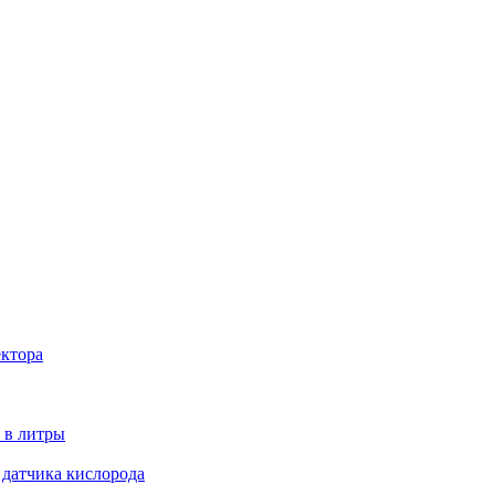
ектора
 в литры
 датчика кислорода