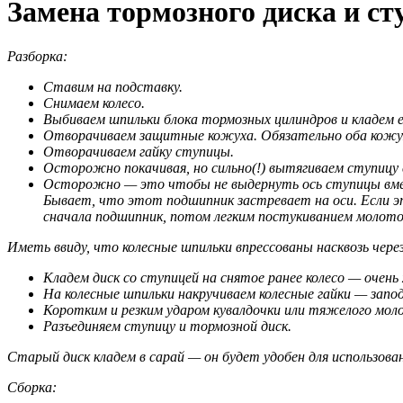
Замена тормозного диска и с
Разборка:
Ставим на подставку.
Снимаем колесо.
Выбиваем шпильки блока тормозных цилиндров и кладем 
Отворачиваем защитные кожуха. Обязательно оба кожуха
Отворачиваем гайку ступицы.
Осторожно покачивая, но сильно(!) вытягиваем ступицу 
Осторожно — это чтобы не выдернуть ось ступицы вмес
Бывает, что этот подшипник застревает на оси. Если эт
сначала подшипник, потом легким постукиванием молоточ
Иметь ввиду, что колесные шпильки впрессованы насквозь через
Кладем диск со ступицей на снятое ранее колесо — очен
На колесные шпильки накручиваем колесные гайки — заподл
Коротким и резким ударом кувалдочки или тяжелого молот
Разъединяем ступицу и тормозной диск.
Старый диск кладем в сарай — он будет удобен для использова
Сборка: