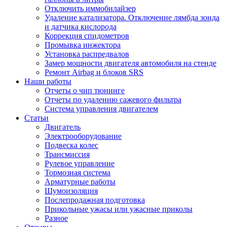
Отключить иммобилайзер
Удаление катализатора. Отключение лямбда зонда
и датчика кислорода
Коррекция спидометров
Промывка инжектора
Установка распредвалов
Замер мощности двигателя автомобиля на стенде
Ремонт Airbag и блоков SRS
Наши работы
Отчеты о чип тюнинге
Отчеты по удалению сажевого фильтра
Система управления двигателем
Статьи
Двигатель
Электрооборудование
Подвеска колес
Трансмиссия
Рулевое управление
Тормозная система
Арматурные работы
Шумоизоляция
Послепродажная подготовка
Прикольные ужасы или ужасные приколы
Разное