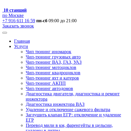
10 станций
по Москве
+7 916 611 16 59
пн-сб
09:00 до 21:00
Заказать звонок
Главная
Услуги
Чип тюнинг иномарок
Чип-тюнинг грузовых авто
Чип-тюнинг ВАЗ, ГАЗ, УАЗ
Чип-тюнинг мотоциклов
Чип-тюнинг квадроциклов
Чип-тюнинг яхт и катеров
Чип-тюнинг АКПП
Чип-тюнинг автодомов
Диагностика двигателя, диагностика и ремонт
инжектора
Диагностика инжектора ВАЗ
Удаление и отключение сажевого фильтра
Заглушить клапан ЕГР: отключение и удаление
ЕГР
Перевод мили в км, фаренгейты в цельсии,
галлоны в литры