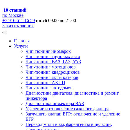
10 станций
по Москве
+7 916 611 16 59
пн-сб
09:00 до 21:00
Заказать звонок
Главная
Услуги
Чип тюнинг иномарок
Чип-тюнинг грузовых авто
Чип-тюнинг ВАЗ, ГАЗ, УАЗ
Чип-тюнинг мотоциклов
Чип-тюнинг квадроциклов
Чип-тюнинг яхт и катеров
Чип-тюнинг АКПП
Чип-тюнинг автодомов
Диагностика двигателя, диагностика и ремонт
инжектора
Диагностика инжектора ВАЗ
Удаление и отключение сажевого фильтра
Заглушить клапан ЕГР: отключение и удаление
ЕГР
Перевод мили в км, фаренгейты в цельсии,
галлоны в литры