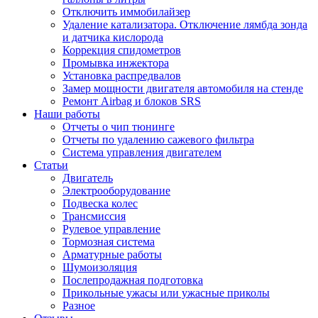
Отключить иммобилайзер
Удаление катализатора. Отключение лямбда зонда
и датчика кислорода
Коррекция спидометров
Промывка инжектора
Установка распредвалов
Замер мощности двигателя автомобиля на стенде
Ремонт Airbag и блоков SRS
Наши работы
Отчеты о чип тюнинге
Отчеты по удалению сажевого фильтра
Система управления двигателем
Статьи
Двигатель
Электрооборудование
Подвеска колес
Трансмиссия
Рулевое управление
Тормозная система
Арматурные работы
Шумоизоляция
Послепродажная подготовка
Прикольные ужасы или ужасные приколы
Разное