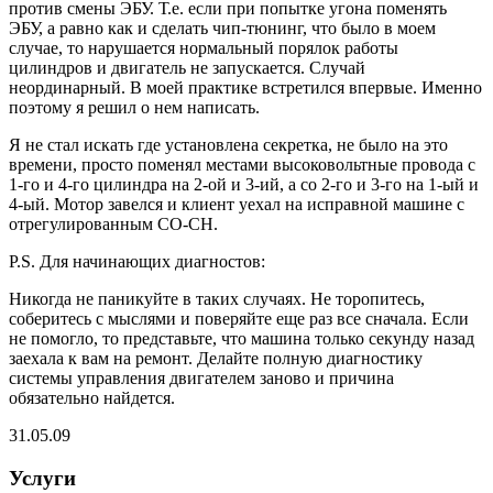
против смены ЭБУ. Т.е. если при попытке угона поменять
ЭБУ, а равно как и сделать чип-тюнинг, что было в моем
случае, то нарушается нормальный порялок работы
цилиндров и двигатель не запускается. Случай
неординарный. В моей практике встретился впервые. Именно
поэтому я решил о нем написать.
Я не стал искать где установлена секретка, не было на это
времени, просто поменял местами высоковольтные провода с
1-го и 4-го цилиндра на 2-ой и 3-ий, а со 2-го и 3-го на 1-ый и
4-ый. Мотор завелся и клиент уехал на исправной машине с
отрегулированным СО-СН.
P.S. Для начинающих диагностов:
Никогда не паникуйте в таких случаях. Не торопитесь,
соберитесь с мыслями и поверяйте еще раз все сначала. Если
не помогло, то представьте, что машина только секунду назад
заехала к вам на ремонт. Делайте полную диагностику
системы управления двигателем заново и причина
обязательно найдется.
31.05.09
Услуги