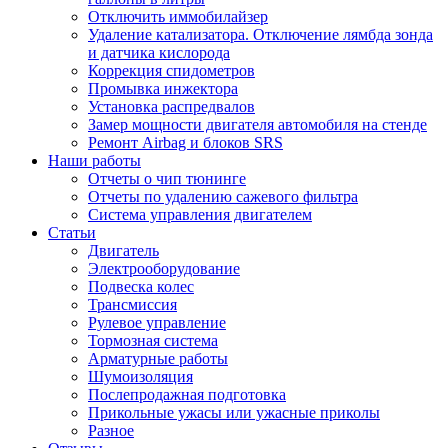
Отключить иммобилайзер
Удаление катализатора. Отключение лямбда зонда
и датчика кислорода
Коррекция спидометров
Промывка инжектора
Установка распредвалов
Замер мощности двигателя автомобиля на стенде
Ремонт Airbag и блоков SRS
Наши работы
Отчеты о чип тюнинге
Отчеты по удалению сажевого фильтра
Система управления двигателем
Статьи
Двигатель
Электрооборудование
Подвеска колес
Трансмиссия
Рулевое управление
Тормозная система
Арматурные работы
Шумоизоляция
Послепродажная подготовка
Прикольные ужасы или ужасные приколы
Разное