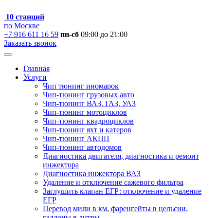
10 станций
по Москве
+7 916 611 16 59
пн-сб
09:00 до 21:00
Заказать звонок
Главная
Услуги
Чип тюнинг иномарок
Чип-тюнинг грузовых авто
Чип-тюнинг ВАЗ, ГАЗ, УАЗ
Чип-тюнинг мотоциклов
Чип-тюнинг квадроциклов
Чип-тюнинг яхт и катеров
Чип-тюнинг АКПП
Чип-тюнинг автодомов
Диагностика двигателя, диагностика и ремонт
инжектора
Диагностика инжектора ВАЗ
Удаление и отключение сажевого фильтра
Заглушить клапан ЕГР: отключение и удаление
ЕГР
Перевод мили в км, фаренгейты в цельсии,
галлоны в литры