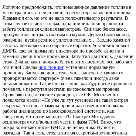
Логично предположить, что повышенное давление топлива в
магистрали из-за неисправного регулятора давления топлива.
Я заменил его, но это не дало положительного результата. В
этом случае остается только одна причина неисправности:
забита топливная сливная магистраль. Снимаю бензонасос,
продуваю магистраль сжатым воздухом. Дерьма было много,
ржавчина, куски резинок уплотнительных… Заодно заменил
сеточку бензонасоса и собрал все обратно. Установил новый
ДМРВ, сделал
промывку инжектора
по просьбе клиента и
заменил свечи после промывки. Запустил двигатель, давление
стало 2,4атм, как и должно быть в этих системах, все работает
отлично! Сделал
чип-тюнинг
, установил нормальную
прошивку. Запускаю двигатель, упс… мотор не заводится,
проворачивается стартером очень тяжело и иногда даже
останавливается. Такое впечатление, как-будто я не прошивку
поменял, а перепутал местами высоковольтные провода.
Проверяю подключение проводов, все ОК! Мгновенно
появляется мысль: «Не уже ли тут установлена такая хитрая
секретка, что после замены прошивки изменился порядок
работы цилиндров по высоковольтной системе и, как
следствие, мотор не заводится?!» Смотрю Мотодоком
осциллограмму в/вольтной части и фазы ГРМ. Вижу, что
искра возникает после ВМТ, а не перед ним. Ну вот и
разгадка! Так и есть, стояла хитрая секретка-противоугонка