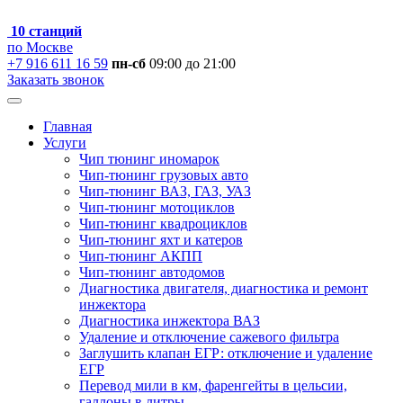
10 станций
по Москве
+7 916 611 16 59
пн-сб
09:00 до 21:00
Заказать звонок
Главная
Услуги
Чип тюнинг иномарок
Чип-тюнинг грузовых авто
Чип-тюнинг ВАЗ, ГАЗ, УАЗ
Чип-тюнинг мотоциклов
Чип-тюнинг квадроциклов
Чип-тюнинг яхт и катеров
Чип-тюнинг АКПП
Чип-тюнинг автодомов
Диагностика двигателя, диагностика и ремонт
инжектора
Диагностика инжектора ВАЗ
Удаление и отключение сажевого фильтра
Заглушить клапан ЕГР: отключение и удаление
ЕГР
Перевод мили в км, фаренгейты в цельсии,
галлоны в литры