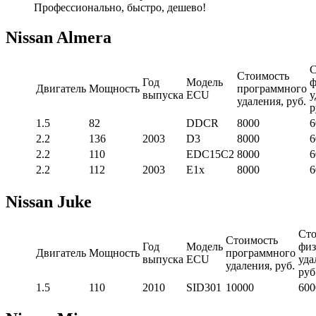
Профессионально, быстро, дешево!
Nissan Almera
С
Стоимость
Год
Модель
ф
Двигатель
Мощность
программного
выпуска
ECU
у
удаления, руб.
р
1.5
82
DDCR
8000
6
2.2
136
2003
D3
8000
6
2.2
110
EDC15C2
8000
6
2.2
112
2003
E1x
8000
6
Nissan Juke
Сто
Стоимость
Год
Модель
физ
Двигатель
Мощность
программного
выпуска
ECU
уда
удаления, руб.
руб
1.5
110
2010
SID301
10000
600