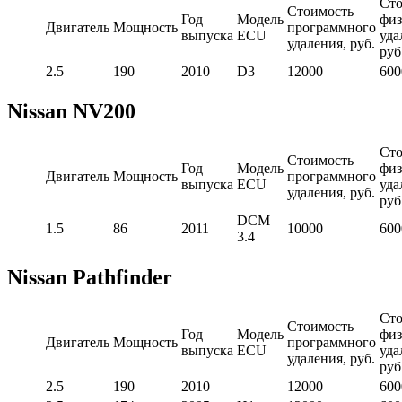
Сто
Стоимость
Год
Модель
физ
Двигатель
Мощность
программного
выпуска
ECU
уда
удаления, руб.
руб
2.5
190
2010
D3
12000
600
Nissan NV200
Сто
Стоимость
Год
Модель
физ
Двигатель
Мощность
программного
выпуска
ECU
уда
удаления, руб.
руб
DCM
1.5
86
2011
10000
600
3.4
Nissan Pathfinder
Сто
Стоимость
Год
Модель
физ
Двигатель
Мощность
программного
выпуска
ECU
уда
удаления, руб.
руб
2.5
190
2010
12000
600