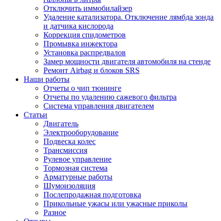
Отключить иммобилайзер
Удаление катализатора. Отключение лямбда зонда
и датчика кислорода
Коррекция спидометров
Промывка инжектора
Установка распредвалов
Замер мощности двигателя автомобиля на стенде
Ремонт Airbag и блоков SRS
Наши работы
Отчеты о чип тюнинге
Отчеты по удалению сажевого фильтра
Система управления двигателем
Статьи
Двигатель
Электрооборудование
Подвеска колес
Трансмиссия
Рулевое управление
Тормозная система
Арматурные работы
Шумоизоляция
Послепродажная подготовка
Прикольные ужасы или ужасные приколы
Разное