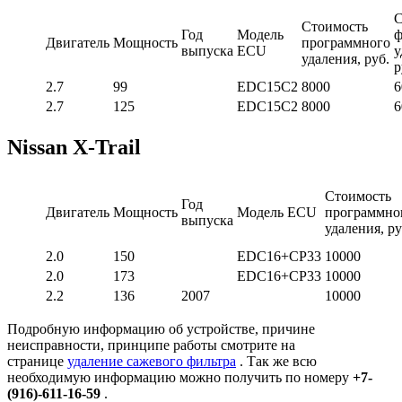
С
Стоимость
Год
Модель
ф
Двигатель
Мощность
программного
выпуска
ECU
у
удаления, руб.
р
2.7
99
EDC15C2
8000
6
2.7
125
EDC15C2
8000
6
Nissan X-Trail
Стоимость
Год
Двигатель
Мощность
Модель ECU
программно
выпуска
удаления, ру
2.0
150
EDC16+CP33
10000
2.0
173
EDC16+CP33
10000
2.2
136
2007
10000
Подробную информацию об устройстве, причине
неисправности, принципе работы смотрите на
странице
удаление сажевого фильтра
. Так же всю
необходимую информацию можно получить по номеру
+7-
(916)-611-16-59
.