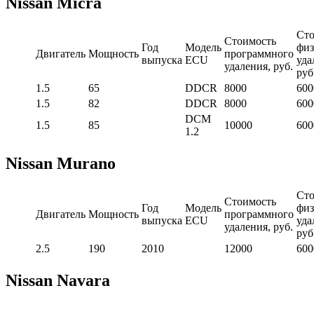
Nissan Micra
Сто
Стоимость
Год
Модель
физ
Двигатель
Мощность
программного
выпуска
ECU
уда
удаления, руб.
руб
1.5
65
DDCR
8000
600
1.5
82
DDCR
8000
600
DCM
1.5
85
10000
600
1.2
Nissan Murano
Сто
Стоимость
Год
Модель
физ
Двигатель
Мощность
программного
выпуска
ECU
уда
удаления, руб.
руб
2.5
190
2010
12000
600
Nissan Navara