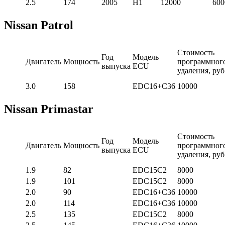
2.5
174
2005
H1
12000
600
Nissan Patrol
Стоимость
Год
Модель
Двигатель
Мощность
программног
выпуска
ECU
удаления, руб
3.0
158
EDC16+C36
10000
Nissan Primastar
Стоимость
Год
Модель
Двигатель
Мощность
программног
выпуска
ECU
удаления, руб
1.9
82
EDC15C2
8000
1.9
101
EDC15C2
8000
2.0
90
EDC16+C36
10000
2.0
114
EDC16+C36
10000
2.5
135
EDC15C2
8000