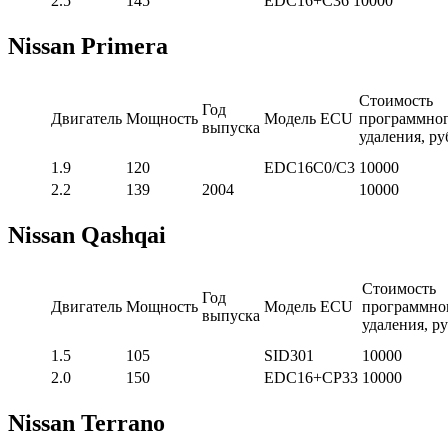
2.5
145
EDC16+C36
10000
Nissan Primera
Стоимость
Год
Двигатель
Мощность
Модель ECU
программно
выпуска
удаления, ру
1.9
120
EDC16C0/C3
10000
2.2
139
2004
10000
Nissan Qashqai
Стоимость
Год
Двигатель
Мощность
Модель ECU
программно
выпуска
удаления, ру
1.5
105
SID301
10000
2.0
150
EDC16+CP33
10000
Nissan Terrano