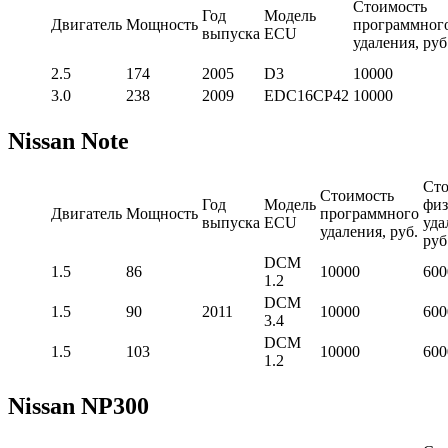
Стоимость
Год
Модель
Двигатель
Мощность
программног
выпуска
ECU
удаления, руб
2.5
174
2005
D3
10000
3.0
238
2009
EDC16CP42
10000
Nissan Note
Сто
Стоимость
Год
Модель
физ
Двигатель
Мощность
программного
выпуска
ECU
уда
удаления, руб.
руб
DCM
1.5
86
10000
600
1.2
DCM
1.5
90
2011
10000
600
3.4
DCM
1.5
103
10000
600
1.2
Nissan NP300