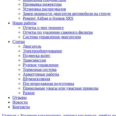
Промывка инжектора
Установка распредвалов
Замер мощности двигателя автомобиля на стенде
Ремонт Airbag и блоков SRS
Наши работы
Отчеты о чип тюнинге
Отчеты по удалению сажевого фильтра
Система управления двигателем
Статьи
Двигатель
Электрооборудование
Подвеска колес
Трансмиссия
Рулевое управление
Тормозная система
Арматурные работы
Шумоизоляция
Послепродажная подготовка
Прикольные ужасы или ужасные приколы
Разное
Отзывы
Новости
Контакты
Главная
»
Удаление катализатора, датчика кислорода, лямбда з