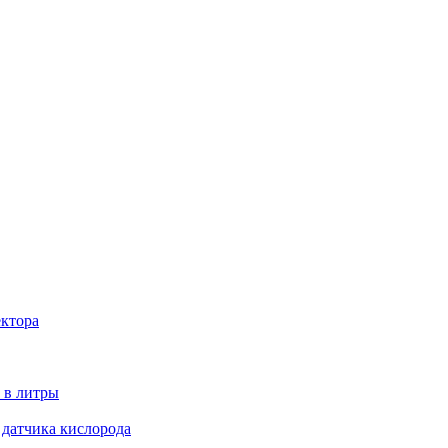
ектора
 в литры
 датчика кислорода