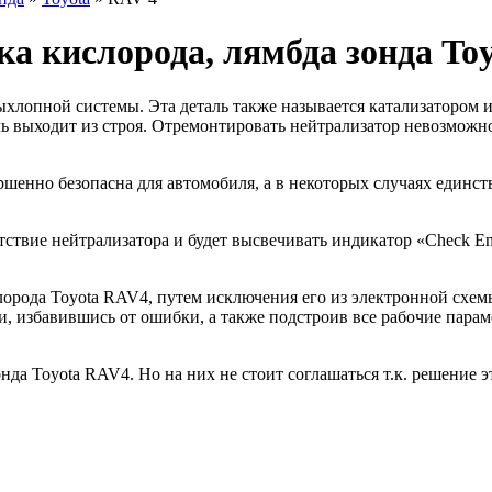
ка кислорода, лямбда зонда Toy
лопной системы. Эта деталь также называется катализатором 
ь выходит из строя. Отремонтировать нейтрализатор невозможн
шенно безопасна для автомобиля, а в некоторых случаях един
твие нейтрализатора и будет высвечивать индикатор «Check Eng
орода Toyota RAV4, путем исключения его из электронной схе
, избавившись от ошибки, а также подстроив все рабочие парам
да Toyota RAV4. Но на них не стоит соглашаться т.к. решение э