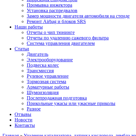
Промывка инжектора
Установка распредвалов
Замер мощности двигателя автомобиля на стенде
Ремонт Airbag и блоков SRS
Наши работы
Отчеты о чип тюнинге
Отчеты по удалению сажевого фильтра
Система управления двигателем
Статьи
Двигатель
Электрооборудование
Подвеска колес
Трансмиссия
Рулевое управление
Тормозная система
Арматурные работы
Шумоизоляция
Послепродажная подготовка
Прикольные ужасы или ужасные приколы
Разное
Отзывы
Новости
Контакты
Главная
»
Удаление катализатора, датчика кислорода, лямбда з