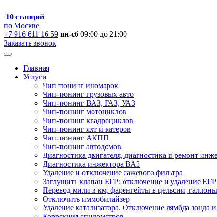
10 станций
по Москве
+7 916 611 16 59
пн-сб
09:00 до 21:00
Заказать звонок
Главная
Услуги
Чип тюнинг иномарок
Чип-тюнинг грузовых авто
Чип-тюнинг ВАЗ, ГАЗ, УАЗ
Чип-тюнинг мотоциклов
Чип-тюнинг квадроциклов
Чип-тюнинг яхт и катеров
Чип-тюнинг АКПП
Чип-тюнинг автодомов
Диагностика двигателя, диагностика и ремонт инж
Диагностика инжектора ВАЗ
Удаление и отключение сажевого фильтра
Заглушить клапан ЕГР: отключение и удаление ЕГР
Перевод мили в км, фаренгейты в цельсии, галлоны
Отключить иммобилайзер
Удаление катализатора. Отключение лямбда зонда и
Коррекция спидометров