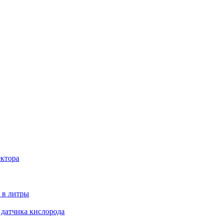
ектора
 в литры
 датчика кислорода