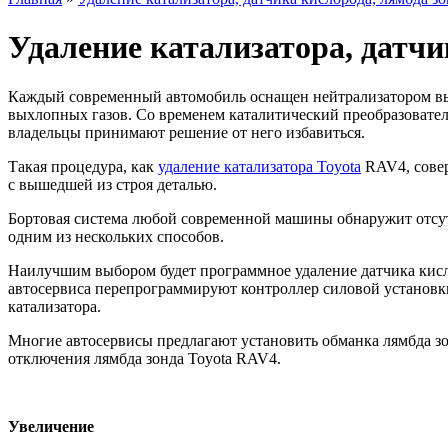
Удаление катализатора, датчи
Каждый современный автомобиль оснащен нейтрализатором вых
выхлопных газов. Со временем каталитический преобразовател
владельцы принимают решение от него избавиться.
Такая процедура, как
удаление катализатора Toyota
RAV4, совер
с вышедшей из строя деталью.
Бортовая система любой современной машины обнаружит отсутс
одним из нескольких способов.
Наилучшим выбором будет программное удаление датчика кисл
автосервиса перепрограммируют контроллер силовой установки
катализатора.
Многие автосервисы предлагают установить обманка лямбда зон
отключения лямбда зонда Toyota RAV4.
Увеличение