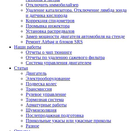
Отключить иммобилайзер
Удаление катализатора. Отключение лямбда зонда
и датчика кислорода
Коррекция спидометров
Промывка инжектора
Установка распредвалов
Замер мощности двигателя автомобиля на стенде
Ремонт Airbag и блоков SRS
Наши работы
Отчеты о чип тюнинге
Отчеты по удалению сажевого фильтра
Система управления двигателем
Статьи
Двигатель
Электрооборудование
Подвеска колес
Трансмиссия
Рулевое управление
Тормозная система
Арматурные работы
Шумоизоляция
Послепродажная подготовка
Прикольные ужасы или ужасные приколы
Разное