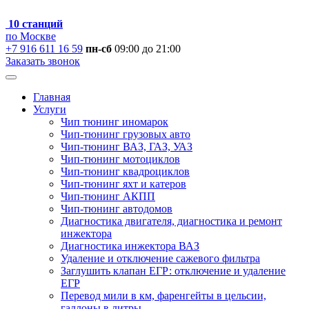
10 станций
по Москве
+7 916 611 16 59
пн-сб
09:00 до 21:00
Заказать звонок
Главная
Услуги
Чип тюнинг иномарок
Чип-тюнинг грузовых авто
Чип-тюнинг ВАЗ, ГАЗ, УАЗ
Чип-тюнинг мотоциклов
Чип-тюнинг квадроциклов
Чип-тюнинг яхт и катеров
Чип-тюнинг АКПП
Чип-тюнинг автодомов
Диагностика двигателя, диагностика и ремонт
инжектора
Диагностика инжектора ВАЗ
Удаление и отключение сажевого фильтра
Заглушить клапан ЕГР: отключение и удаление
ЕГР
Перевод мили в км, фаренгейты в цельсии,
галлоны в литры