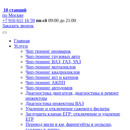
10 станций
по Москве
+7 916 611 16 59
пн-сб
09:00 до 21:00
Заказать звонок
Главная
Услуги
Чип тюнинг иномарок
Чип-тюнинг грузовых авто
Чип-тюнинг ВАЗ, ГАЗ, УАЗ
Чип-тюнинг мотоциклов
Чип-тюнинг квадроциклов
Чип-тюнинг яхт и катеров
Чип-тюнинг АКПП
Чип-тюнинг автодомов
Диагностика двигателя, диагностика и ремонт
инжектора
Диагностика инжектора ВАЗ
Удаление и отключение сажевого фильтра
Заглушить клапан ЕГР: отключение и удаление
ЕГР
Перевод мили в км, фаренгейты в цельсии,
галлоны в литры