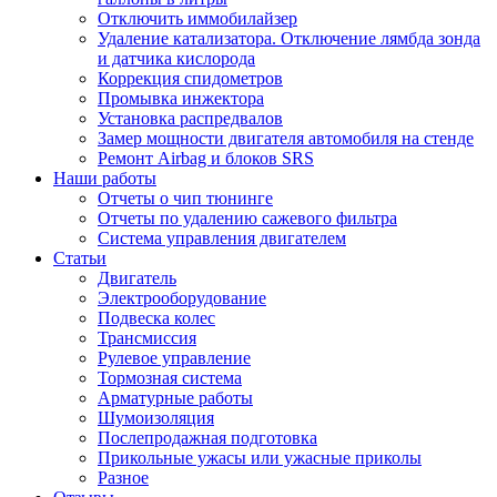
Отключить иммобилайзер
Удаление катализатора. Отключение лямбда зонда
и датчика кислорода
Коррекция спидометров
Промывка инжектора
Установка распредвалов
Замер мощности двигателя автомобиля на стенде
Ремонт Airbag и блоков SRS
Наши работы
Отчеты о чип тюнинге
Отчеты по удалению сажевого фильтра
Система управления двигателем
Статьи
Двигатель
Электрооборудование
Подвеска колес
Трансмиссия
Рулевое управление
Тормозная система
Арматурные работы
Шумоизоляция
Послепродажная подготовка
Прикольные ужасы или ужасные приколы
Разное