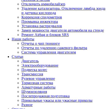
Отключить иммобилайзер
Удаление катализатора. Отключение лямбда зонда
и датчика кислорода
Коррекция спидометров
Промывка инжектора
Установка распредвалов
Замер мощности двигателя автомобиля на стенде
Ремонт Airbag и блоков SRS
Наши работы
Отчеты о чип тюнинге
Отчеты по удалению сажевого фильтра
Система управления двигателем
Статьи
Двигатель
Электрооборудование
Подвеска колес
Трансмиссия
Рулевое управление
Тормозная система
Арматурные работы
Шумоизоляция
Послепродажная подготовка
Прикольные ужасы или ужасные приколы
Разное