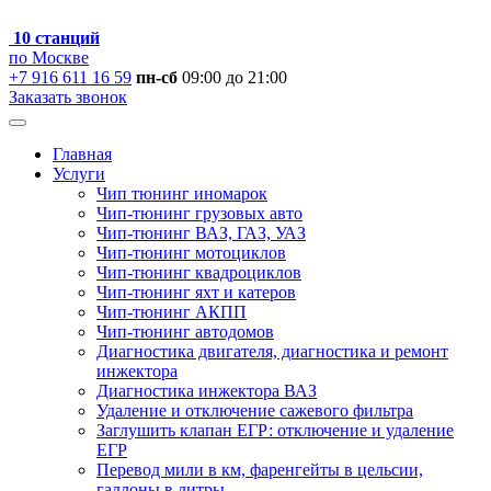
10 станций
по Москве
+7 916 611 16 59
пн-сб
09:00 до 21:00
Заказать звонок
Главная
Услуги
Чип тюнинг иномарок
Чип-тюнинг грузовых авто
Чип-тюнинг ВАЗ, ГАЗ, УАЗ
Чип-тюнинг мотоциклов
Чип-тюнинг квадроциклов
Чип-тюнинг яхт и катеров
Чип-тюнинг АКПП
Чип-тюнинг автодомов
Диагностика двигателя, диагностика и ремонт
инжектора
Диагностика инжектора ВАЗ
Удаление и отключение сажевого фильтра
Заглушить клапан ЕГР: отключение и удаление
ЕГР
Перевод мили в км, фаренгейты в цельсии,
галлоны в литры