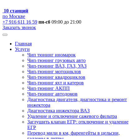
10 станций
по Москве
+7 916 611 16 59
пн-сб
09:00 до 21:00
Заказать звонок
Главная
Услуги
Чип тюнинг иномарок
Чип-тюнинг грузовых авто
Чип-тюнинг ВАЗ, ГАЗ, УАЗ
Чип-тюнинг мотоциклов
Чип-тюнинг квадроциклов
Чип-тюнинг яхт и катеров
Чип-тюнинг АКПП
Чип-тюнинг автодомов
Диагностика двигателя, диагностика и ремонт
инжектора
Диагностика инжектора ВАЗ
Удаление и отключение сажевого фильтра
Заглушить клапан ЕГР: отключение и удаление
ЕГР
Перевод мили в км, фаренгейты в цельсии,
галлоны в литры