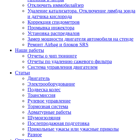
Отключить иммобилайзер
Удаление катализатора. Отключение лямбда зонда
и датчика кислорода
Коррекция спидометров
Промывка инжектора
Установка распредвалов
Замер мощности двигателя автомобиля на стенде
Ремонт Airbag и блоков SRS
Наши работы
Отчеты о чип тюнинге
Отчеты по удалению сажевого фильтра
Система управления двигателем
Статьи
Двигатель
Электрооборудование
Подвеска колес
Трансмиссия
Рулевое управление
Тормозная система
Арматурные работы
Шумоизоляция
Послепродажная подготовка
Прикольные ужасы или ужасные приколы
Разное