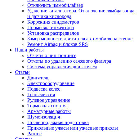
Отключить иммобилайзер
Удаление катализатора. Отключение лямбда зонда
и датчика кислорода
Коррекция спидометров
Промывка инжектора
Установка распредвалов
Замер мощности двигателя автомобиля на стенде
Ремонт Airbag и блоков SRS
Наши работы
Отчеты о чип тюнинге
Отчеты по удалению сажевого фильтра
Система управления двигателем
Статьи
Двигатель
Электрооборудование
Подвеска колес
Трансмиссия
Рулевое управление
Тормозная система
Арматурные работы
Шумоизоляция
Послепродажная подготовка
Прикольные ужасы или ужасные приколы
Разное