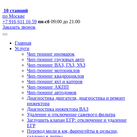
10 станций
по Москве
+7 916 611 16 59
пн-сб
09:00 до 21:00
Заказать звонок
Главная
Услуги
Чип тюнинг иномарок
Чип-тюнинг грузовых авто
Чип-тюнинг ВАЗ, ГАЗ, УАЗ
Чип-тюнинг мотоциклов
Чип-тюнинг квадроциклов
Чип-тюнинг яхт и катеров
Чип-тюнинг АКПП
Чип-тюнинг автодомов
Диагностика двигателя, диагностика и ремонт
инжектора
Диагностика инжектора ВАЗ
Удаление и отключение сажевого фильтра
Заглушить клапан ЕГР: отключение и удаление
ЕГР
Перевод мили в км, фаренгейты в цельсии,
галлоны в литры