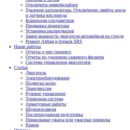
Отключить иммобилайзер
Удаление катализатора. Отключение лямбда зонда
и датчика кислорода
Коррекция спидометров
Промывка инжектора
Установка распредвалов
Замер мощности двигателя автомобиля на стенде
Ремонт Airbag и блоков SRS
Наши работы
Отчеты о чип тюнинге
Отчеты по удалению сажевого фильтра
Система управления двигателем
Статьи
Двигатель
Электрооборудование
Подвеска колес
Трансмиссия
Рулевое управление
Тормозная система
Арматурные работы
Шумоизоляция
Послепродажная подготовка
Прикольные ужасы или ужасные приколы
Разное