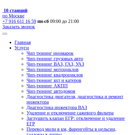
10 станций
по Москве
+7 916 611 16 59
пн-сб
09:00 до 21:00
Заказать звонок
Главная
Услуги
Чип тюнинг иномарок
Чип-тюнинг грузовых авто
Чип-тюнинг ВАЗ, ГАЗ, УАЗ
Чип-тюнинг мотоциклов
Чип-тюнинг квадроциклов
Чип-тюнинг яхт и катеров
Чип-тюнинг АКПП
Чип-тюнинг автодомов
Диагностика двигателя, диагностика и ремонт
инжектора
Диагностика инжектора ВАЗ
Удаление и отключение сажевого фильтра
Заглушить клапан ЕГР: отключение и удаление
ЕГР
Перевод мили в км, фаренгейты в цельсии,
галлоны в литры