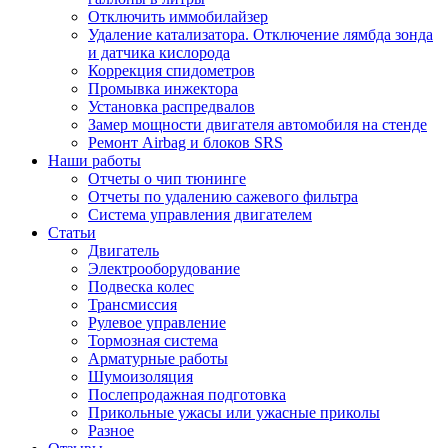
Отключить иммобилайзер
Удаление катализатора. Отключение лямбда зонда
и датчика кислорода
Коррекция спидометров
Промывка инжектора
Установка распредвалов
Замер мощности двигателя автомобиля на стенде
Ремонт Airbag и блоков SRS
Наши работы
Отчеты о чип тюнинге
Отчеты по удалению сажевого фильтра
Система управления двигателем
Статьи
Двигатель
Электрооборудование
Подвеска колес
Трансмиссия
Рулевое управление
Тормозная система
Арматурные работы
Шумоизоляция
Послепродажная подготовка
Прикольные ужасы или ужасные приколы
Разное