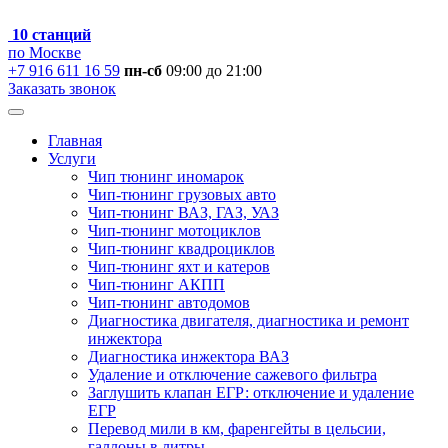
10 станций
по Москве
+7 916 611 16 59
пн-сб
09:00 до 21:00
Заказать звонок
Главная
Услуги
Чип тюнинг иномарок
Чип-тюнинг грузовых авто
Чип-тюнинг ВАЗ, ГАЗ, УАЗ
Чип-тюнинг мотоциклов
Чип-тюнинг квадроциклов
Чип-тюнинг яхт и катеров
Чип-тюнинг АКПП
Чип-тюнинг автодомов
Диагностика двигателя, диагностика и ремонт
инжектора
Диагностика инжектора ВАЗ
Удаление и отключение сажевого фильтра
Заглушить клапан ЕГР: отключение и удаление
ЕГР
Перевод мили в км, фаренгейты в цельсии,
галлоны в литры