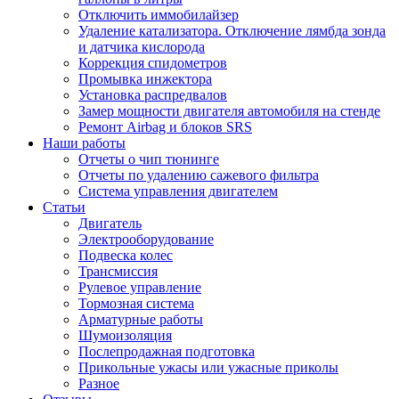
Отключить иммобилайзер
Удаление катализатора. Отключение лямбда зонда
и датчика кислорода
Коррекция спидометров
Промывка инжектора
Установка распредвалов
Замер мощности двигателя автомобиля на стенде
Ремонт Airbag и блоков SRS
Наши работы
Отчеты о чип тюнинге
Отчеты по удалению сажевого фильтра
Система управления двигателем
Статьи
Двигатель
Электрооборудование
Подвеска колес
Трансмиссия
Рулевое управление
Тормозная система
Арматурные работы
Шумоизоляция
Послепродажная подготовка
Прикольные ужасы или ужасные приколы
Разное