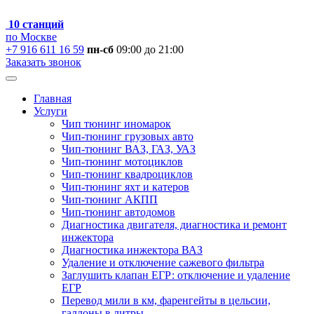
10 станций
по Москве
+7 916 611 16 59
пн-сб
09:00 до 21:00
Заказать звонок
Главная
Услуги
Чип тюнинг иномарок
Чип-тюнинг грузовых авто
Чип-тюнинг ВАЗ, ГАЗ, УАЗ
Чип-тюнинг мотоциклов
Чип-тюнинг квадроциклов
Чип-тюнинг яхт и катеров
Чип-тюнинг АКПП
Чип-тюнинг автодомов
Диагностика двигателя, диагностика и ремонт
инжектора
Диагностика инжектора ВАЗ
Удаление и отключение сажевого фильтра
Заглушить клапан ЕГР: отключение и удаление
ЕГР
Перевод мили в км, фаренгейты в цельсии,
галлоны в литры