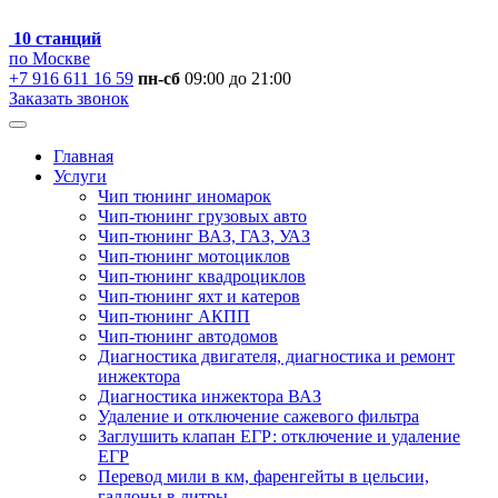
10 станций
по Москве
+7 916 611 16 59
пн-сб
09:00 до 21:00
Заказать звонок
Главная
Услуги
Чип тюнинг иномарок
Чип-тюнинг грузовых авто
Чип-тюнинг ВАЗ, ГАЗ, УАЗ
Чип-тюнинг мотоциклов
Чип-тюнинг квадроциклов
Чип-тюнинг яхт и катеров
Чип-тюнинг АКПП
Чип-тюнинг автодомов
Диагностика двигателя, диагностика и ремонт
инжектора
Диагностика инжектора ВАЗ
Удаление и отключение сажевого фильтра
Заглушить клапан ЕГР: отключение и удаление
ЕГР
Перевод мили в км, фаренгейты в цельсии,
галлоны в литры