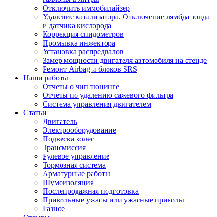
Отключить иммобилайзер
Удаление катализатора. Отключение лямбда зонда
и датчика кислорода
Коррекция спидометров
Промывка инжектора
Установка распредвалов
Замер мощности двигателя автомобиля на стенде
Ремонт Airbag и блоков SRS
Наши работы
Отчеты о чип тюнинге
Отчеты по удалению сажевого фильтра
Система управления двигателем
Статьи
Двигатель
Электрооборудование
Подвеска колес
Трансмиссия
Рулевое управление
Тормозная система
Арматурные работы
Шумоизоляция
Послепродажная подготовка
Прикольные ужасы или ужасные приколы
Разное