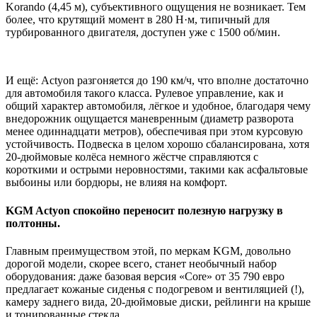
Korando (4,45 м), субъективного ощущения не возникает. Тем
более, что крутящий момент в 280 Н·м, типичный для
турбированного двигателя, доступен уже с 1500 об/мин.
И ещё: Actyon разгоняется до 190 км/ч, что вполне достаточно
для автомобиля такого класса. Рулевое управление, как и
общий характер автомобиля, лёгкое и удобное, благодаря чему
внедорожник ощущается маневренным (диаметр разворота
менее одиннадцати метров), обеспечивая при этом курсовую
устойчивость. Подвеска в целом хорошо сбалансирована, хотя
20-дюймовые колёса немного жёстче справляются с
короткими и острыми неровностями, такими как асфальтовые
выбоины или бордюры, не влияя на комфорт.
KGM Actyon спокойно переносит полезную нагрузку в
полтонны.
Главным преимуществом этой, по меркам KGM, довольно
дорогой модели, скорее всего, станет необычный набор
оборудования: даже базовая версия «Core» от 35 790 евро
предлагает кожаные сиденья с подогревом и вентиляцией (!),
камеру заднего вида, 20-дюймовые диски, рейлинги на крыше
и тонированные стекла.