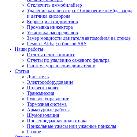
Отключить иммобилайзер
Удаление катализатора. Отключение лямбда зонда
и датчика кислорода
Коррекция спидометров
Промывка инжектора
Установка распредвалов
Замер мощности двигателя автомобиля на стенде
Ремонт Airbag и блоков SRS
Наши работы
Отчеты о чип тюнинге
Отчеты по удалению сажевого фильтра
Система управления двигателем
Статьи
Двигатель
Электрооборудование
Подвеска колес
Трансмиссия
Рулевое управление
Тормозная система
Арматурные работы
Шумоизоляция
Послепродажная подготовка
Прикольные ужасы или ужасные приколы
Разное