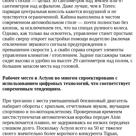
своей стихии — целых 30 сантиметров над землей или 67
сантиметров над асфальтом. Даже лучше, чем в Torres:
парящая центральная консоль кажется воздушной и не
чувствуется ограниченной. Кабина выполнена в чистом
современном автомобильном стиле — почти полностью без
кнопок, за исключением тех, что на спицах рулевого колеса.
Однако, как только вы освоитесь, управление станет простым:
свайп сверху откроет настройки помощи водителю (включая
отключение звукового сигнала предупреждения о
превышении скорости ), а свайп справа откроет элементы
управления климатом / отоплением. Задние пассажиры также
сидят высоко и удобно на высоте 29 сантиметров над полом, с
большим запасом места над головой.
Рабочее место в Actyon во многом спроектировано с
использованием цифровых технологий, что соответствует
современным тенденциям.
При трогании с места уменьшенный бензиновый двигатель
набирает обороты с хриплым, отчетливым звуком, звучащим
спортивно и по-мотоциклетному. Проверенная временем
шестиступенчатая автоматическая коробка передач Aisin
переключается плавно, не задерживаясь на низких передачах
слишком долго. Поскольку Actyon всего на 50 кг тяжелее
своего значительно более короткого конкурента Tiguan,