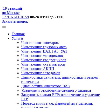
10 станций
по Москве
+7 916 611 16 59
пн-сб
09:00 до 21:00
Заказать звонок
Главная
Услуги
Чип тюнинг иномарок
Чип-тюнинг грузовых авто
Чип-тюнинг ВАЗ, ГАЗ, УАЗ
Чип-тюнинг мотоциклов
Чип-тюнинг квадроциклов
Чип-тюнинг яхт и катеров
Чип-тюнинг АКПП
Чип-тюнинг автодомов
Диагностика двигателя, диагностика и ремонт
инжектора
Диагностика инжектора ВАЗ
Удаление и отключение сажевого фильтра
Заглушить клапан ЕГР: отключение и удаление
ЕГР
Перевод мили в км, фаренгейты в цельсии,
галлоны в литры