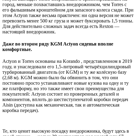
город, меньше похваставшись внедорожником, чем Torres с
его фальшивым кронштейном для запасного колеса сзади. При
этом Actyon также весьма практичен: ни одна версия не может
перевозить менее 500 кг груза и может буксировать 1,5 тонны.
Для действительно сложных задач всегда есть Rexton —
настоящий внедорожник.
Даже во втором ряду KGM Actyon сиденья вполне
комфортные.
Actyon и Torres основаны на Korando , представленном в 2019
году, и унаследовали его 1,5-литровый четырёхцилиндровый
турбированный двигатель (от KGM) и ту же колёсную базу
(2,68 м). KGM можно было бы обвинить в том, что они
постоянно просто устанавливают новые кузова на одну и ту
же платформу, но это также имеет свои преимущества для
покупателей: Actyon состоит из проверенных деталей и
компонентов, вплоть до шестиступенчатой коробки передач
Aisin (доступна как механическая, так и автоматическая
коробка передач).
Те, кто ценит высокую посадку внедорожника, будут здесь в