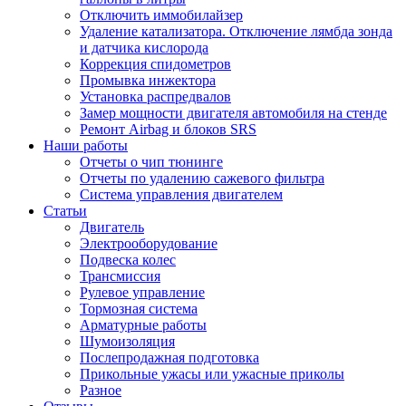
Отключить иммобилайзер
Удаление катализатора. Отключение лямбда зонда
и датчика кислорода
Коррекция спидометров
Промывка инжектора
Установка распредвалов
Замер мощности двигателя автомобиля на стенде
Ремонт Airbag и блоков SRS
Наши работы
Отчеты о чип тюнинге
Отчеты по удалению сажевого фильтра
Система управления двигателем
Статьи
Двигатель
Электрооборудование
Подвеска колес
Трансмиссия
Рулевое управление
Тормозная система
Арматурные работы
Шумоизоляция
Послепродажная подготовка
Прикольные ужасы или ужасные приколы
Разное