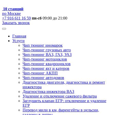
10 станций
по Москве
+7 916 611 16 59
пн-сб
09:00 до 21:00
Заказать звонок
Главная
Услуги
Чип тюнинг иномарок
Чип-тюнинг грузовых авто
Чип-тюнинг ВАЗ, ГАЗ, УАЗ
Чип-тюнинг мотоциклов
Чип-тюнинг квадроциклов
Чип-тюнинг яхт и катеров
Чип-тюнинг АКПП
Чип-тюнинг автодомов
Диагностика двигателя, диагностика и ремонт
инжектора
Диагностика инжектора ВАЗ
Удаление и отключение сажевого фильтра
Заглушить клапан ЕГР: отключение и удаление
ЕГР
Перевод мили в км, фаренгейты в цельсии,
галлоны в литры