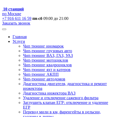
10 станций
по Москве
+7 916 611 16 59
пн-сб
09:00 до 21:00
Заказать звонок
Главная
Услуги
Чип тюнинг иномарок
Чип-тюнинг грузовых авто
Чип-тюнинг ВАЗ, ГАЗ, УАЗ
Чип-тюнинг мотоциклов
Чип-тюнинг квадроциклов
Чип-тюнинг яхт и катеров
Чип-тюнинг АКПП
Чип-тюнинг автодомов
Диагностика двигателя, диагностика и ремонт
инжектора
Диагностика инжектора ВАЗ
Удаление и отключение сажевого фильтра
Заглушить клапан ЕГР: отключение и удаление
ЕГР
Перевод мили в км, фаренгейты в цельсии,
галлоны в литры