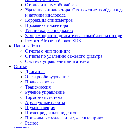
Отключить иммобилайзер
Удаление катализатора. Отключение лямбда зонда
и датчика кислорода
Коррекция спидометров
Промывка инжектора
Установка распредвалов
Замер мощности двигателя автомобиля на стенде
Ремонт Airbag и блоков SRS
Наши работы
Отчеты о чип тюнинге
Отчеты по удалению сажевого фильтра
Система управления двигателем
Статьи
Двигатель
Электрооборудование
Подвеска колес
Трансмиссия
Рулевое управление
Тормозная система
Арматурные работы
Шумоизоляция
Послепродажная подготовка
Прикольные ужасы или ужасные приколы
Разное