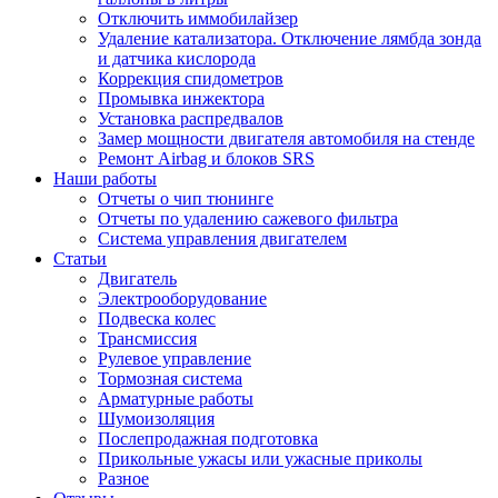
Отключить иммобилайзер
Удаление катализатора. Отключение лямбда зонда
и датчика кислорода
Коррекция спидометров
Промывка инжектора
Установка распредвалов
Замер мощности двигателя автомобиля на стенде
Ремонт Airbag и блоков SRS
Наши работы
Отчеты о чип тюнинге
Отчеты по удалению сажевого фильтра
Система управления двигателем
Статьи
Двигатель
Электрооборудование
Подвеска колес
Трансмиссия
Рулевое управление
Тормозная система
Арматурные работы
Шумоизоляция
Послепродажная подготовка
Прикольные ужасы или ужасные приколы
Разное