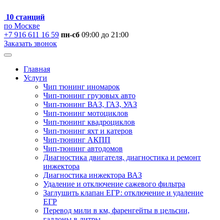
10 станций
по Москве
+7 916 611 16 59
пн-сб
09:00 до 21:00
Заказать звонок
Главная
Услуги
Чип тюнинг иномарок
Чип-тюнинг грузовых авто
Чип-тюнинг ВАЗ, ГАЗ, УАЗ
Чип-тюнинг мотоциклов
Чип-тюнинг квадроциклов
Чип-тюнинг яхт и катеров
Чип-тюнинг АКПП
Чип-тюнинг автодомов
Диагностика двигателя, диагностика и ремонт
инжектора
Диагностика инжектора ВАЗ
Удаление и отключение сажевого фильтра
Заглушить клапан ЕГР: отключение и удаление
ЕГР
Перевод мили в км, фаренгейты в цельсии,
галлоны в литры