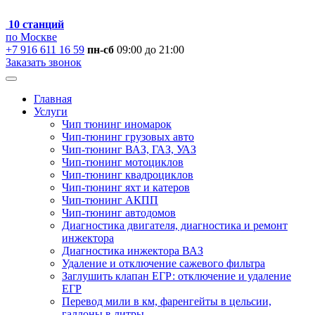
10 станций
по Москве
+7 916 611 16 59
пн-сб
09:00 до 21:00
Заказать звонок
Главная
Услуги
Чип тюнинг иномарок
Чип-тюнинг грузовых авто
Чип-тюнинг ВАЗ, ГАЗ, УАЗ
Чип-тюнинг мотоциклов
Чип-тюнинг квадроциклов
Чип-тюнинг яхт и катеров
Чип-тюнинг АКПП
Чип-тюнинг автодомов
Диагностика двигателя, диагностика и ремонт
инжектора
Диагностика инжектора ВАЗ
Удаление и отключение сажевого фильтра
Заглушить клапан ЕГР: отключение и удаление
ЕГР
Перевод мили в км, фаренгейты в цельсии,
галлоны в литры