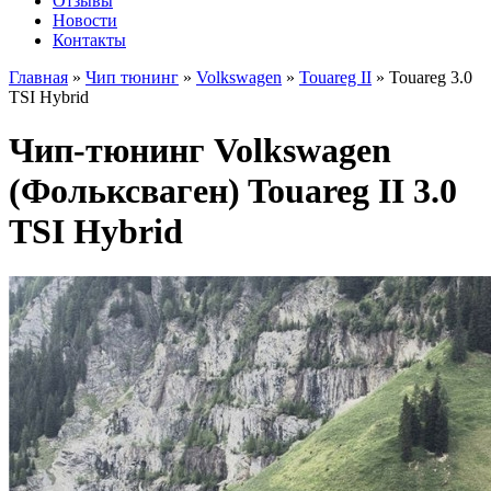
Отзывы
Новости
Контакты
Главная
»
Чип тюнинг
»
Volkswagen
»
Touareg II
»
Touareg 3.0
TSI Hybrid
Чип-тюнинг Volkswagen
(Фольксваген) Touareg II 3.0
TSI Hybrid