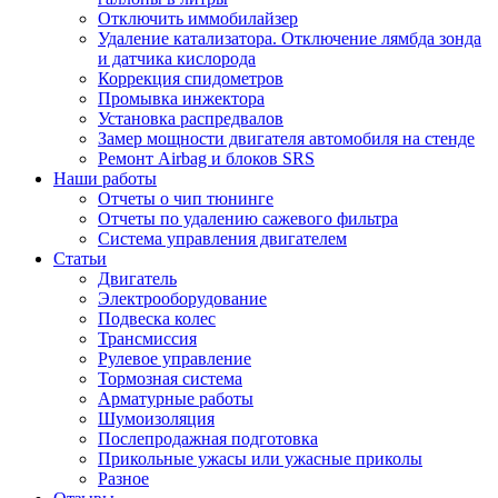
Отключить иммобилайзер
Удаление катализатора. Отключение лямбда зонда
и датчика кислорода
Коррекция спидометров
Промывка инжектора
Установка распредвалов
Замер мощности двигателя автомобиля на стенде
Ремонт Airbag и блоков SRS
Наши работы
Отчеты о чип тюнинге
Отчеты по удалению сажевого фильтра
Система управления двигателем
Статьи
Двигатель
Электрооборудование
Подвеска колес
Трансмиссия
Рулевое управление
Тормозная система
Арматурные работы
Шумоизоляция
Послепродажная подготовка
Прикольные ужасы или ужасные приколы
Разное