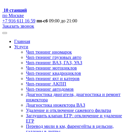
10 станций
по Москве
+7 916 611 16 59
пн-сб
09:00 до 21:00
Заказать звонок
Главная
Услуги
Чип тюнинг иномарок
Чип-тюнинг грузовых авто
Чип-тюнинг ВАЗ, ГАЗ, УАЗ
Чип-тюнинг мотоциклов
Чип-тюнинг квадроциклов
Чип-тюнинг яхт и катеров
Чип-тюнинг АКПП
Чип-тюнинг автодомов
Диагностика двигателя, диагностика и ремонт
инжектора
Диагностика инжектора ВАЗ
Удаление и отключение сажевого фильтра
Заглушить клапан ЕГР: отключение и удаление
ЕГР
Перевод мили в км, фаренгейты в цельсии,
галлоны в литры