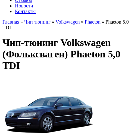
Отзывы
Новости
Контакты
Главная
»
Чип тюнинг
»
Volkswagen
»
Phaeton
»
Phaeton 5,0
TDI
Чип-тюнинг Volkswagen
(Фольксваген) Phaeton 5,0
TDI