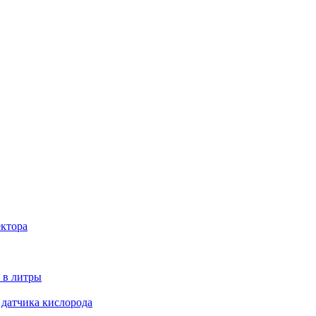
ектора
 в литры
 датчика кислорода