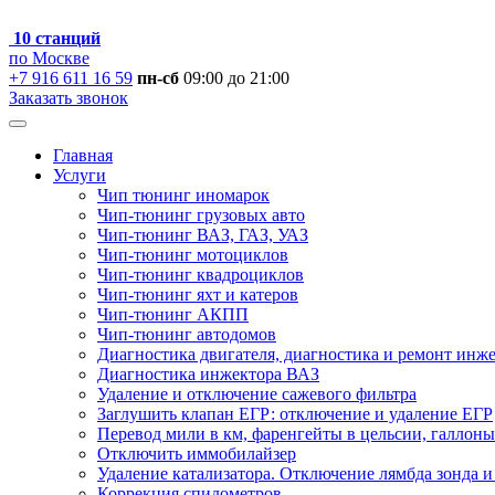
10 станций
по Москве
+7 916 611 16 59
пн-сб
09:00 до 21:00
Заказать звонок
Главная
Услуги
Чип тюнинг иномарок
Чип-тюнинг грузовых авто
Чип-тюнинг ВАЗ, ГАЗ, УАЗ
Чип-тюнинг мотоциклов
Чип-тюнинг квадроциклов
Чип-тюнинг яхт и катеров
Чип-тюнинг АКПП
Чип-тюнинг автодомов
Диагностика двигателя, диагностика и ремонт инж
Диагностика инжектора ВАЗ
Удаление и отключение сажевого фильтра
Заглушить клапан ЕГР: отключение и удаление ЕГР
Перевод мили в км, фаренгейты в цельсии, галлоны
Отключить иммобилайзер
Удаление катализатора. Отключение лямбда зонда и
Коррекция спидометров