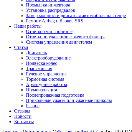
Промывка инжектора
Установка распредвалов
Замер мощности двигателя автомобиля на стенде
Ремонт Airbag и блоков SRS
Наши работы
Отчеты о чип тюнинге
Отчеты по удалению сажевого фильтра
Система управления двигателем
Статьи
Двигатель
Электрооборудование
Подвеска колес
Трансмиссия
Рулевое управление
Тормозная система
Арматурные работы
Шумоизоляция
Послепродажная подготовка
Прикольные ужасы или ужасные приколы
Разное
Отзывы
Новости
Контакты
Главная
»
Чип тюнинг
»
Volkswagen
»
Passat CC
»
Passat 2.0 TDI