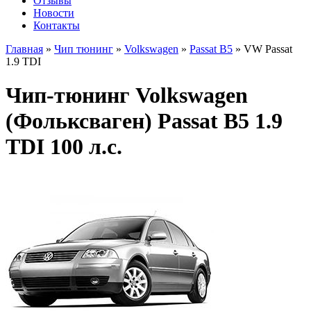
Отзывы
Новости
Контакты
Главная
»
Чип тюнинг
»
Volkswagen
»
Passat B5
»
VW Passat
1.9 TDI
Чип-тюнинг Volkswagen
(Фольксваген) Passat B5 1.9
TDI 100 л.с.