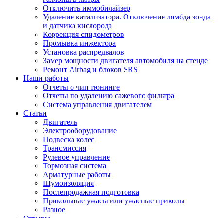
Отключить иммобилайзер
Удаление катализатора. Отключение лямбда зонда
и датчика кислорода
Коррекция спидометров
Промывка инжектора
Установка распредвалов
Замер мощности двигателя автомобиля на стенде
Ремонт Airbag и блоков SRS
Наши работы
Отчеты о чип тюнинге
Отчеты по удалению сажевого фильтра
Система управления двигателем
Статьи
Двигатель
Электрооборудование
Подвеска колес
Трансмиссия
Рулевое управление
Тормозная система
Арматурные работы
Шумоизоляция
Послепродажная подготовка
Прикольные ужасы или ужасные приколы
Разное