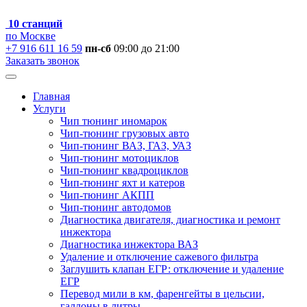
10 станций
по Москве
+7 916 611 16 59
пн-сб
09:00 до 21:00
Заказать звонок
Главная
Услуги
Чип тюнинг иномарок
Чип-тюнинг грузовых авто
Чип-тюнинг ВАЗ, ГАЗ, УАЗ
Чип-тюнинг мотоциклов
Чип-тюнинг квадроциклов
Чип-тюнинг яхт и катеров
Чип-тюнинг АКПП
Чип-тюнинг автодомов
Диагностика двигателя, диагностика и ремонт
инжектора
Диагностика инжектора ВАЗ
Удаление и отключение сажевого фильтра
Заглушить клапан ЕГР: отключение и удаление
ЕГР
Перевод мили в км, фаренгейты в цельсии,
галлоны в литры