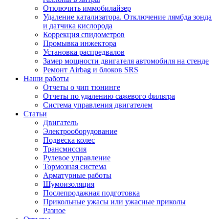
Отключить иммобилайзер
Удаление катализатора. Отключение лямбда зонда
и датчика кислорода
Коррекция спидометров
Промывка инжектора
Установка распредвалов
Замер мощности двигателя автомобиля на стенде
Ремонт Airbag и блоков SRS
Наши работы
Отчеты о чип тюнинге
Отчеты по удалению сажевого фильтра
Система управления двигателем
Статьи
Двигатель
Электрооборудование
Подвеска колес
Трансмиссия
Рулевое управление
Тормозная система
Арматурные работы
Шумоизоляция
Послепродажная подготовка
Прикольные ужасы или ужасные приколы
Разное