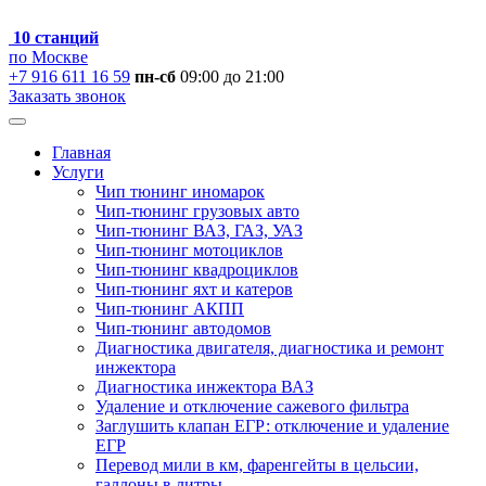
10 станций
по Москве
+7 916 611 16 59
пн-сб
09:00 до 21:00
Заказать звонок
Главная
Услуги
Чип тюнинг иномарок
Чип-тюнинг грузовых авто
Чип-тюнинг ВАЗ, ГАЗ, УАЗ
Чип-тюнинг мотоциклов
Чип-тюнинг квадроциклов
Чип-тюнинг яхт и катеров
Чип-тюнинг АКПП
Чип-тюнинг автодомов
Диагностика двигателя, диагностика и ремонт
инжектора
Диагностика инжектора ВАЗ
Удаление и отключение сажевого фильтра
Заглушить клапан ЕГР: отключение и удаление
ЕГР
Перевод мили в км, фаренгейты в цельсии,
галлоны в литры