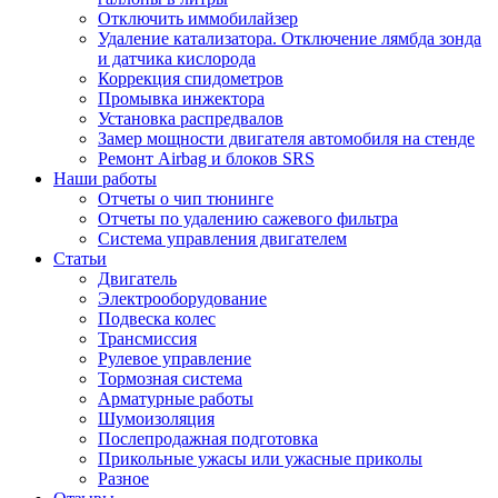
Отключить иммобилайзер
Удаление катализатора. Отключение лямбда зонда
и датчика кислорода
Коррекция спидометров
Промывка инжектора
Установка распредвалов
Замер мощности двигателя автомобиля на стенде
Ремонт Airbag и блоков SRS
Наши работы
Отчеты о чип тюнинге
Отчеты по удалению сажевого фильтра
Система управления двигателем
Статьи
Двигатель
Электрооборудование
Подвеска колес
Трансмиссия
Рулевое управление
Тормозная система
Арматурные работы
Шумоизоляция
Послепродажная подготовка
Прикольные ужасы или ужасные приколы
Разное