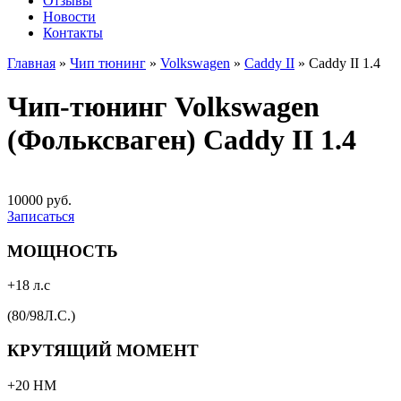
Отзывы
Новости
Контакты
Главная
»
Чип тюнинг
»
Volkswagen
»
Caddy II
»
Caddy II 1.4
Чип-тюнинг Volkswagen
(Фольксваген) Caddy II 1.4
10000 руб.
Записаться
МОЩНОСТЬ
+18 л.с
(80/98Л.С.)
КРУТЯЩИЙ МОМЕНТ
+20 НМ