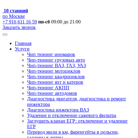
10 станций
по Москве
+7 916 611 16 59
пн-сб
09:00 до 21:00
Заказать звонок
Главная
Услуги
Чип тюнинг иномарок
Чип-тюнинг грузовых авто
Чип-тюнинг ВАЗ, ГАЗ, УАЗ
Чип-тюнинг мотоциклов
Чип-тюнинг квадроциклов
Чип-тюнинг яхт и катеров
Чип-тюнинг АКПП
Чип-тюнинг автодомов
Диагностика двигателя, диагностика и ремонт
инжектора
Диагностика инжектора ВАЗ
Удаление и отключение сажевого фильтра
Заглушить клапан ЕГР: отключение и удаление
ЕГР
Перевод мили в км, фаренгейты в цельсии,
галлоны в литры