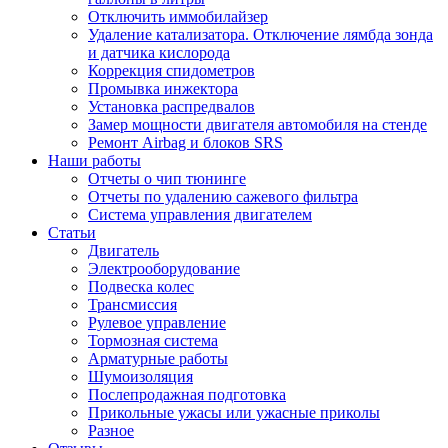
Отключить иммобилайзер
Удаление катализатора. Отключение лямбда зонда
и датчика кислорода
Коррекция спидометров
Промывка инжектора
Установка распредвалов
Замер мощности двигателя автомобиля на стенде
Ремонт Airbag и блоков SRS
Наши работы
Отчеты о чип тюнинге
Отчеты по удалению сажевого фильтра
Система управления двигателем
Статьи
Двигатель
Электрооборудование
Подвеска колес
Трансмиссия
Рулевое управление
Тормозная система
Арматурные работы
Шумоизоляция
Послепродажная подготовка
Прикольные ужасы или ужасные приколы
Разное