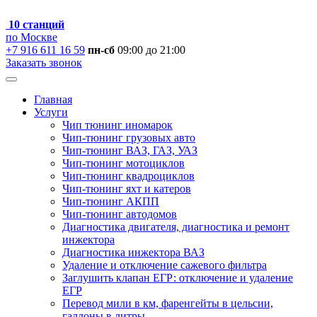
10 станций
по Москве
+7 916 611 16 59
пн-сб
09:00 до 21:00
Заказать звонок
Главная
Услуги
Чип тюнинг иномарок
Чип-тюнинг грузовых авто
Чип-тюнинг ВАЗ, ГАЗ, УАЗ
Чип-тюнинг мотоциклов
Чип-тюнинг квадроциклов
Чип-тюнинг яхт и катеров
Чип-тюнинг АКПП
Чип-тюнинг автодомов
Диагностика двигателя, диагностика и ремонт
инжектора
Диагностика инжектора ВАЗ
Удаление и отключение сажевого фильтра
Заглушить клапан ЕГР: отключение и удаление
ЕГР
Перевод мили в км, фаренгейты в цельсии,
галлоны в литры