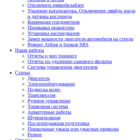
Отключить иммобилайзер
Удаление катализатора. Отключение лямбда зонда
и датчика кислорода
Коррекция спидометров
Промывка инжектора
Установка распредвалов
Замер мощности двигателя автомобиля на стенде
Ремонт Airbag и блоков SRS
Наши работы
Отчеты о чип тюнинге
Отчеты по удалению сажевого фильтра
Система управления двигателем
Статьи
Двигатель
Электрооборудование
Подвеска колес
Трансмиссия
Рулевое управление
Тормозная система
Арматурные работы
Шумоизоляция
Послепродажная подготовка
Прикольные ужасы или ужасные приколы
Разное