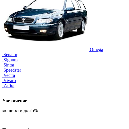
Omega
Senator
Signum
Sintra
Speedster
Vectra
Vivaro
Zafira
Увеличение
мощности до 25%