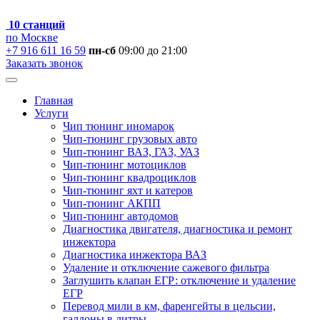
10 станций
по Москве
+7 916 611 16 59
пн-сб
09:00 до 21:00
Заказать звонок
Главная
Услуги
Чип тюнинг иномарок
Чип-тюнинг грузовых авто
Чип-тюнинг ВАЗ, ГАЗ, УАЗ
Чип-тюнинг мотоциклов
Чип-тюнинг квадроциклов
Чип-тюнинг яхт и катеров
Чип-тюнинг АКПП
Чип-тюнинг автодомов
Диагностика двигателя, диагностика и ремонт
инжектора
Диагностика инжектора ВАЗ
Удаление и отключение сажевого фильтра
Заглушить клапан ЕГР: отключение и удаление
ЕГР
Перевод мили в км, фаренгейты в цельсии,
галлоны в литры