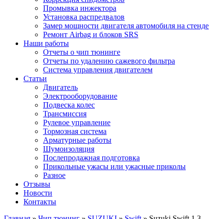
Промывка инжектора
Установка распредвалов
Замер мощности двигателя автомобиля на стенде
Ремонт Airbag и блоков SRS
Наши работы
Отчеты о чип тюнинге
Отчеты по удалению сажевого фильтра
Система управления двигателем
Статьи
Двигатель
Электрооборудование
Подвеска колес
Трансмиссия
Рулевое управление
Тормозная система
Арматурные работы
Шумоизоляция
Послепродажная подготовка
Прикольные ужасы или ужасные приколы
Разное
Отзывы
Новости
Контакты
Главная
»
Чип тюнинг
»
SUZUKI
»
Swift
»
Suzuki Swift 1.3