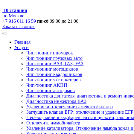
10 станций
по Москве
+7 916 611 16 59
пн-сб
09:00 до 21:00
Заказать звонок
Главная
Услуги
Чип тюнинг иномарок
Чип-тюнинг грузовых авто
Чип-тюнинг ВАЗ, ГАЗ, УАЗ
Чип-тюнинг мотоциклов
Чип-тюнинг квадроциклов
Чип-тюнинг яхт и катеров
Чип-тюнинг АКПП
Чип-тюнинг автодомов
Диагностика двигателя, диагностика и ремонт инж
Диагностика инжектора ВАЗ
Удаление и отключение сажевого фильтра
Заглушить клапан ЕГР: отключение и удаление ЕГР
Перевод мили в км, фаренгейты в цельсии, галлоны
Отключить иммобилайзер
Удаление катализатора. Отключение лямбда зонда и
Коррекция спидометров