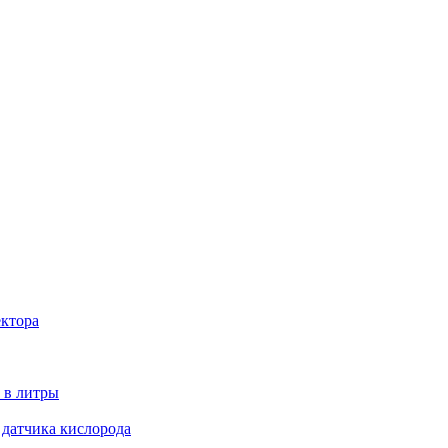
ектора
 в литры
 датчика кислорода