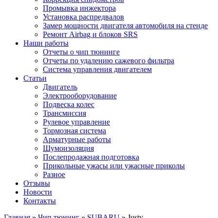
Промывка инжектора
Установка распредвалов
Замер мощности двигателя автомобиля на стенде
Ремонт Airbag и блоков SRS
Наши работы
Отчеты о чип тюнинге
Отчеты по удалению сажевого фильтра
Система управления двигателем
Статьи
Двигатель
Электрооборудование
Подвеска колес
Трансмиссия
Рулевое управление
Тормозная система
Арматурные работы
Шумоизоляция
Послепродажная подготовка
Прикольные ужасы или ужасные приколы
Разное
Отзывы
Новости
Контакты
Главная
»
Чип тюнинг
»
SUBARU
»
Justy