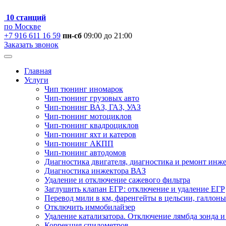
10 станций
по Москве
+7 916 611 16 59
пн-сб
09:00 до 21:00
Заказать звонок
Главная
Услуги
Чип тюнинг иномарок
Чип-тюнинг грузовых авто
Чип-тюнинг ВАЗ, ГАЗ, УАЗ
Чип-тюнинг мотоциклов
Чип-тюнинг квадроциклов
Чип-тюнинг яхт и катеров
Чип-тюнинг АКПП
Чип-тюнинг автодомов
Диагностика двигателя, диагностика и ремонт инж
Диагностика инжектора ВАЗ
Удаление и отключение сажевого фильтра
Заглушить клапан ЕГР: отключение и удаление ЕГР
Перевод мили в км, фаренгейты в цельсии, галлоны
Отключить иммобилайзер
Удаление катализатора. Отключение лямбда зонда и
Коррекция спидометров