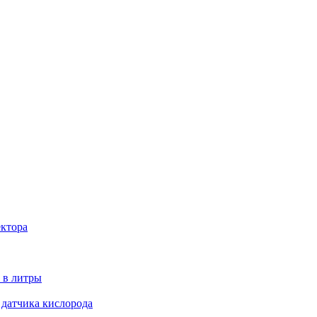
ектора
 в литры
 датчика кислорода