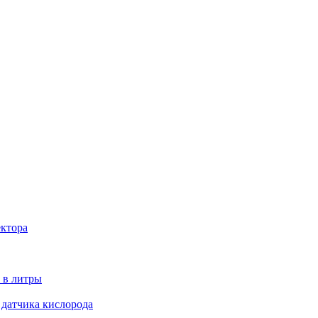
ектора
 в литры
 датчика кислорода