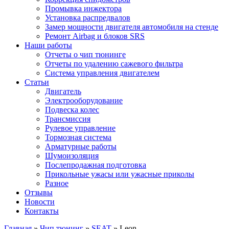
Промывка инжектора
Установка распредвалов
Замер мощности двигателя автомобиля на стенде
Ремонт Airbag и блоков SRS
Наши работы
Отчеты о чип тюнинге
Отчеты по удалению сажевого фильтра
Система управления двигателем
Статьи
Двигатель
Электрооборудование
Подвеска колес
Трансмиссия
Рулевое управление
Тормозная система
Арматурные работы
Шумоизоляция
Послепродажная подготовка
Прикольные ужасы или ужасные приколы
Разное
Отзывы
Новости
Контакты
Главная
»
Чип тюнинг
»
SEAT
»
Leon