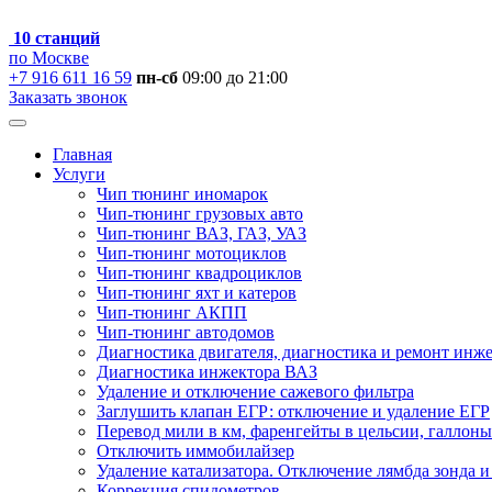
10 станций
по Москве
+7 916 611 16 59
пн-сб
09:00 до 21:00
Заказать звонок
Главная
Услуги
Чип тюнинг иномарок
Чип-тюнинг грузовых авто
Чип-тюнинг ВАЗ, ГАЗ, УАЗ
Чип-тюнинг мотоциклов
Чип-тюнинг квадроциклов
Чип-тюнинг яхт и катеров
Чип-тюнинг АКПП
Чип-тюнинг автодомов
Диагностика двигателя, диагностика и ремонт инж
Диагностика инжектора ВАЗ
Удаление и отключение сажевого фильтра
Заглушить клапан ЕГР: отключение и удаление ЕГР
Перевод мили в км, фаренгейты в цельсии, галлоны
Отключить иммобилайзер
Удаление катализатора. Отключение лямбда зонда и
Коррекция спидометров