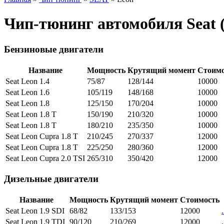
Чип-тюнинг автомобиля Seat 
Бензиновые двигатели
Название
Мощность
Крутящий момент
Стоимо
Seat Leon 1.4
75/87
128/144
10000
Seat Leon 1.6
105/119
148/168
10000
Seat Leon 1.8
125/150
170/204
10000
Seat Leon 1.8 T
150/190
210/320
10000
Seat Leon 1.8 T
180/210
235/350
10000
Seat Leon Cupra 1.8 T
210/245
270/337
12000
Seat Leon Cupra 1.8 T
225/250
280/360
12000
Seat Leon Cupra 2.0 TSI
265/310
350/420
12000
Дизельные двигатели
Название
Мощность
Крутящий момент
Стоимость
Seat Leon 1.9 SDI
68/82
133/153
12000
.
Seat Leon 1.9 TDI
90/120
210/269
12000
.