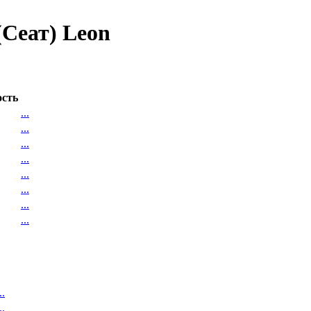
(Сеат) Leon
сть
...
...
...
...
...
...
...
...
..
..