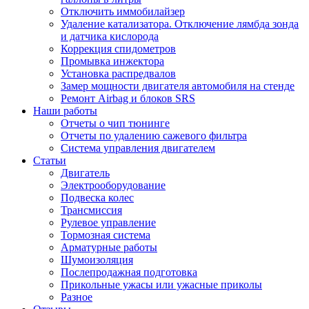
Отключить иммобилайзер
Удаление катализатора. Отключение лямбда зонда
и датчика кислорода
Коррекция спидометров
Промывка инжектора
Установка распредвалов
Замер мощности двигателя автомобиля на стенде
Ремонт Airbag и блоков SRS
Наши работы
Отчеты о чип тюнинге
Отчеты по удалению сажевого фильтра
Система управления двигателем
Статьи
Двигатель
Электрооборудование
Подвеска колес
Трансмиссия
Рулевое управление
Тормозная система
Арматурные работы
Шумоизоляция
Послепродажная подготовка
Прикольные ужасы или ужасные приколы
Разное