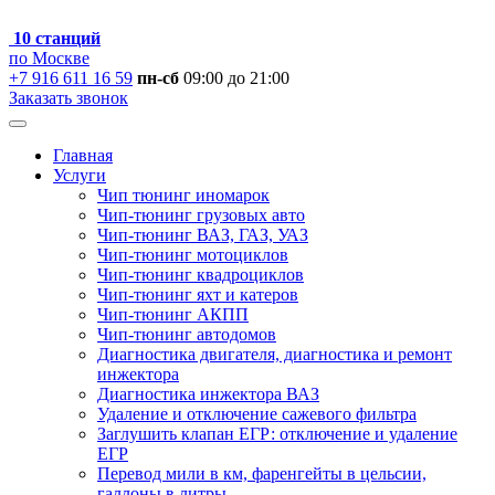
10 станций
по Москве
+7 916 611 16 59
пн-сб
09:00 до 21:00
Заказать звонок
Главная
Услуги
Чип тюнинг иномарок
Чип-тюнинг грузовых авто
Чип-тюнинг ВАЗ, ГАЗ, УАЗ
Чип-тюнинг мотоциклов
Чип-тюнинг квадроциклов
Чип-тюнинг яхт и катеров
Чип-тюнинг АКПП
Чип-тюнинг автодомов
Диагностика двигателя, диагностика и ремонт
инжектора
Диагностика инжектора ВАЗ
Удаление и отключение сажевого фильтра
Заглушить клапан ЕГР: отключение и удаление
ЕГР
Перевод мили в км, фаренгейты в цельсии,
галлоны в литры