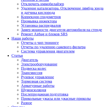
Отключить иммобилайзер
Удаление катализатора. Отключение лямбда зонда
и датчика кислорода
Коррекция спидометров
Промывка инжектора
Установка распредвалов
Замер мощности двигателя автомобиля на стенде
Ремонт Airbag и блоков SRS
Наши работы
Отчеты о чип тюнинге
Отчеты по удалению сажевого фильтра
Система управления двигателем
Статьи
Двигатель
Электрооборудование
Подвеска колес
Трансмиссия
Рулевое управление
Тормозная система
Арматурные работы
Шумоизоляция
Послепродажная подготовка
Прикольные ужасы или ужасные приколы
Разное