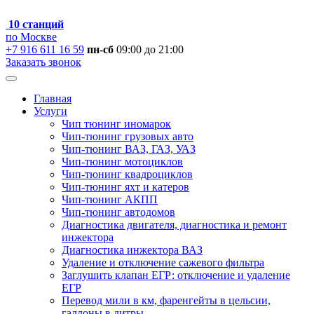
10 станций
по Москве
+7 916 611 16 59
пн-сб
09:00 до 21:00
Заказать звонок
Главная
Услуги
Чип тюнинг иномарок
Чип-тюнинг грузовых авто
Чип-тюнинг ВАЗ, ГАЗ, УАЗ
Чип-тюнинг мотоциклов
Чип-тюнинг квадроциклов
Чип-тюнинг яхт и катеров
Чип-тюнинг АКПП
Чип-тюнинг автодомов
Диагностика двигателя, диагностика и ремонт
инжектора
Диагностика инжектора ВАЗ
Удаление и отключение сажевого фильтра
Заглушить клапан ЕГР: отключение и удаление
ЕГР
Перевод мили в км, фаренгейты в цельсии,
галлоны в литры