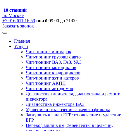
10 станций
по Москве
+7 916 611 16 59
пн-сб
09:00 до 21:00
Заказать звонок
Главная
Услуги
Чип тюнинг иномарок
Чип-тюнинг грузовых авто
Чип-тюнинг ВАЗ, ГАЗ, УАЗ
Чип-тюнинг мотоциклов
Чип-тюнинг квадроциклов
Чип-тюнинг яхт и катеров
Чип-тюнинг АКПП
Чип-тюнинг автодомов
Диагностика двигателя, диагностика и ремонт
инжектора
Диагностика инжектора ВАЗ
Удаление и отключение сажевого фильтра
Заглушить клапан ЕГР: отключение и удаление
ЕГР
Перевод мили в км, фаренгейты в цельсии,
галлоны в литры