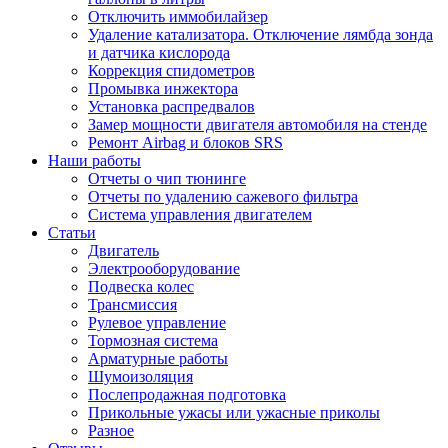
Отключить иммобилайзер
Удаление катализатора. Отключение лямбда зонда
и датчика кислорода
Коррекция спидометров
Промывка инжектора
Установка распредвалов
Замер мощности двигателя автомобиля на стенде
Ремонт Airbag и блоков SRS
Наши работы
Отчеты о чип тюнинге
Отчеты по удалению сажевого фильтра
Система управления двигателем
Статьи
Двигатель
Электрооборудование
Подвеска колес
Трансмиссия
Рулевое управление
Тормозная система
Арматурные работы
Шумоизоляция
Послепродажная подготовка
Прикольные ужасы или ужасные приколы
Разное