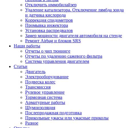
Отключить иммобилайзер
Удаление катализатора. Отключение лямбда зонда
и датчика кислорода
Коррекция спидометров
Промывка инжектора
Установка распредвалов
Замер мощности двигателя автомобиля на стенде
Ремонт Airbag и блоков SRS
Наши работы
Отчеты о чип тюнинге
Отчеты по удалению сажевого фильтра
Система управления двигателем
Статьи
Двигатель
Электрооборудование
Подвеска колес
Трансмиссия
Рулевое управление
Тормозная система
Арматурные работы
Шумоизоляция
Послепродажная подготовка
Прикольные ужасы или ужасные приколы
Разное