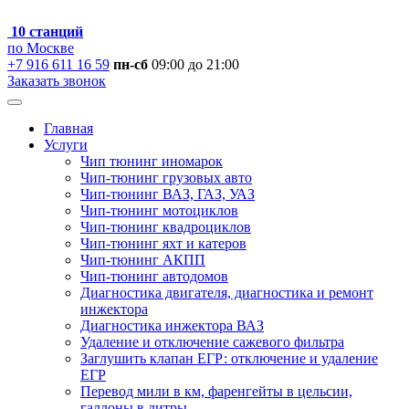
10 станций
по Москве
+7 916 611 16 59
пн-сб
09:00 до 21:00
Заказать звонок
Главная
Услуги
Чип тюнинг иномарок
Чип-тюнинг грузовых авто
Чип-тюнинг ВАЗ, ГАЗ, УАЗ
Чип-тюнинг мотоциклов
Чип-тюнинг квадроциклов
Чип-тюнинг яхт и катеров
Чип-тюнинг АКПП
Чип-тюнинг автодомов
Диагностика двигателя, диагностика и ремонт
инжектора
Диагностика инжектора ВАЗ
Удаление и отключение сажевого фильтра
Заглушить клапан ЕГР: отключение и удаление
ЕГР
Перевод мили в км, фаренгейты в цельсии,
галлоны в литры