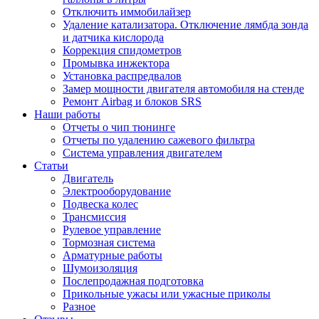
Отключить иммобилайзер
Удаление катализатора. Отключение лямбда зонда
и датчика кислорода
Коррекция спидометров
Промывка инжектора
Установка распредвалов
Замер мощности двигателя автомобиля на стенде
Ремонт Airbag и блоков SRS
Наши работы
Отчеты о чип тюнинге
Отчеты по удалению сажевого фильтра
Система управления двигателем
Статьи
Двигатель
Электрооборудование
Подвеска колес
Трансмиссия
Рулевое управление
Тормозная система
Арматурные работы
Шумоизоляция
Послепродажная подготовка
Прикольные ужасы или ужасные приколы
Разное