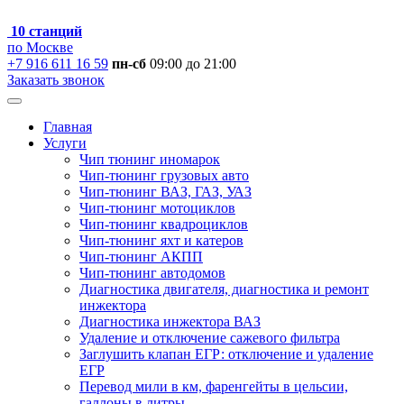
10 станций
по Москве
+7 916 611 16 59
пн-сб
09:00 до 21:00
Заказать звонок
Главная
Услуги
Чип тюнинг иномарок
Чип-тюнинг грузовых авто
Чип-тюнинг ВАЗ, ГАЗ, УАЗ
Чип-тюнинг мотоциклов
Чип-тюнинг квадроциклов
Чип-тюнинг яхт и катеров
Чип-тюнинг АКПП
Чип-тюнинг автодомов
Диагностика двигателя, диагностика и ремонт
инжектора
Диагностика инжектора ВАЗ
Удаление и отключение сажевого фильтра
Заглушить клапан ЕГР: отключение и удаление
ЕГР
Перевод мили в км, фаренгейты в цельсии,
галлоны в литры