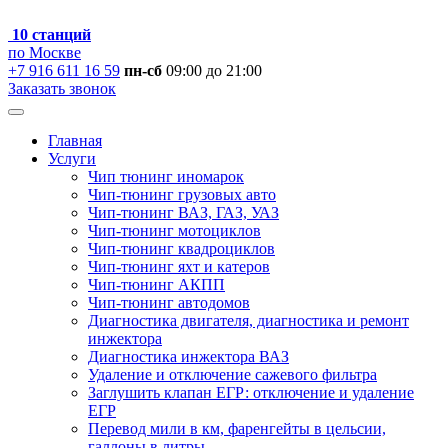
10 станций
по Москве
+7 916 611 16 59
пн-сб
09:00 до 21:00
Заказать звонок
Главная
Услуги
Чип тюнинг иномарок
Чип-тюнинг грузовых авто
Чип-тюнинг ВАЗ, ГАЗ, УАЗ
Чип-тюнинг мотоциклов
Чип-тюнинг квадроциклов
Чип-тюнинг яхт и катеров
Чип-тюнинг АКПП
Чип-тюнинг автодомов
Диагностика двигателя, диагностика и ремонт
инжектора
Диагностика инжектора ВАЗ
Удаление и отключение сажевого фильтра
Заглушить клапан ЕГР: отключение и удаление
ЕГР
Перевод мили в км, фаренгейты в цельсии,
галлоны в литры