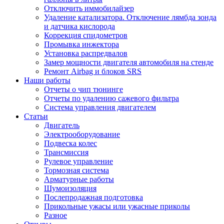
Отключить иммобилайзер
Удаление катализатора. Отключение лямбда зонда
и датчика кислорода
Коррекция спидометров
Промывка инжектора
Установка распредвалов
Замер мощности двигателя автомобиля на стенде
Ремонт Airbag и блоков SRS
Наши работы
Отчеты о чип тюнинге
Отчеты по удалению сажевого фильтра
Система управления двигателем
Статьи
Двигатель
Электрооборудование
Подвеска колес
Трансмиссия
Рулевое управление
Тормозная система
Арматурные работы
Шумоизоляция
Послепродажная подготовка
Прикольные ужасы или ужасные приколы
Разное