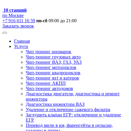
10 станций
по Москве
+7 916 611 16 59
пн-сб
09:00 до 21:00
Заказать звонок
Главная
Услуги
Чип тюнинг иномарок
Чип-тюнинг грузовых авто
Чип-тюнинг ВАЗ, ГАЗ, УАЗ
Чип-тюнинг мотоциклов
Чип-тюнинг квадроциклов
Чип-тюнинг яхт и катеров
Чип-тюнинг АКПП
Чип-тюнинг автодомов
Диагностика двигателя, диагностика и ремонт
инжектора
Диагностика инжектора ВАЗ
Удаление и отключение сажевого фильтра
Заглушить клапан ЕГР: отключение и удаление
ЕГР
Перевод мили в км, фаренгейты в цельсии,
галлоны в литры