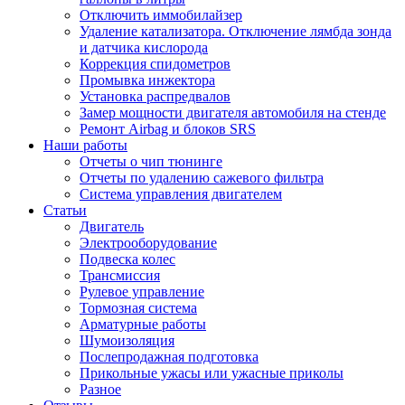
Отключить иммобилайзер
Удаление катализатора. Отключение лямбда зонда
и датчика кислорода
Коррекция спидометров
Промывка инжектора
Установка распредвалов
Замер мощности двигателя автомобиля на стенде
Ремонт Airbag и блоков SRS
Наши работы
Отчеты о чип тюнинге
Отчеты по удалению сажевого фильтра
Система управления двигателем
Статьи
Двигатель
Электрооборудование
Подвеска колес
Трансмиссия
Рулевое управление
Тормозная система
Арматурные работы
Шумоизоляция
Послепродажная подготовка
Прикольные ужасы или ужасные приколы
Разное