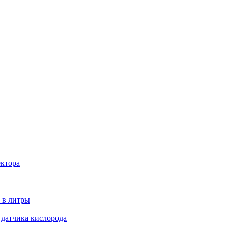
ектора
 в литры
 датчика кислорода