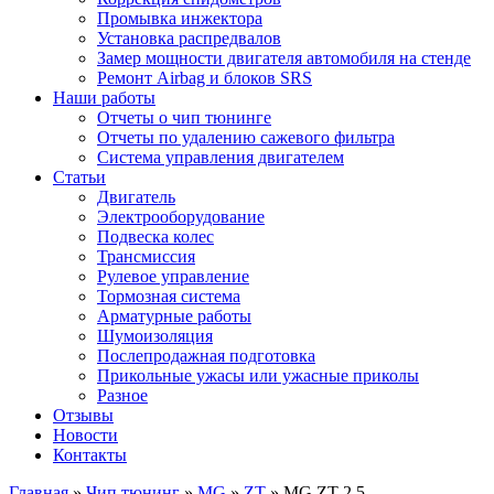
Промывка инжектора
Установка распредвалов
Замер мощности двигателя автомобиля на стенде
Ремонт Airbag и блоков SRS
Наши работы
Отчеты о чип тюнинге
Отчеты по удалению сажевого фильтра
Система управления двигателем
Статьи
Двигатель
Электрооборудование
Подвеска колес
Трансмиссия
Рулевое управление
Тормозная система
Арматурные работы
Шумоизоляция
Послепродажная подготовка
Прикольные ужасы или ужасные приколы
Разное
Отзывы
Новости
Контакты
Главная
»
Чип тюнинг
»
MG
»
ZT
»
MG ZT 2.5