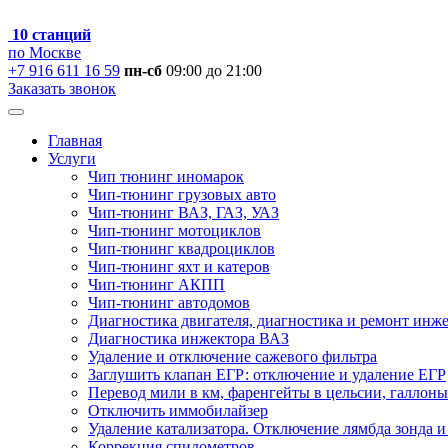
10 станций
по Москве
+7 916 611 16 59
пн-сб
09:00 до 21:00
Заказать звонок
Главная
Услуги
Чип тюнинг иномарок
Чип-тюнинг грузовых авто
Чип-тюнинг ВАЗ, ГАЗ, УАЗ
Чип-тюнинг мотоциклов
Чип-тюнинг квадроциклов
Чип-тюнинг яхт и катеров
Чип-тюнинг АКПП
Чип-тюнинг автодомов
Диагностика двигателя, диагностика и ремонт инж
Диагностика инжектора ВАЗ
Удаление и отключение сажевого фильтра
Заглушить клапан ЕГР: отключение и удаление ЕГР
Перевод мили в км, фаренгейты в цельсии, галлоны
Отключить иммобилайзер
Удаление катализатора. Отключение лямбда зонда и
Коррекция спидометров